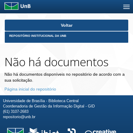
Skip
Voltar
navigation
REPOSITÓRIO INSTITUCIONAL DA UNB
Não há documentos
Não há documentos disponíveis no repositório de acordo com a
sua solicitação.
Página inicial do repositório
Universidade de Brasília - Biblioteca Central
Coordenadoria de Gestão da Informação Digital - GID
(61) 3107-2683
repositorio@unb.br