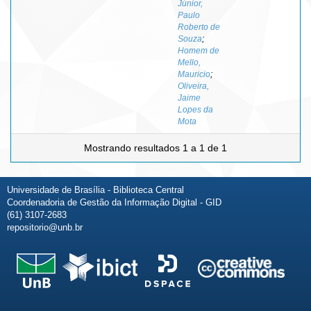
Júnior,
Paulo
Roberto de
Souza
;
Homem de
Mello,
Mauricio
;
Oliveira,
Jaime
Lopes da
Mota
Mostrando resultados 1 a 1 de 1
Universidade de Brasília - Biblioteca Central
Coordenadoria de Gestão da Informação Digital - GID
(61) 3107-2683
repositorio@unb.br