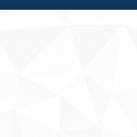
Fale conosco
Sobre