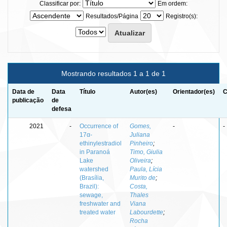
Classificar por:
Em ordem:
Resultados/Página
Registro(s):
Mostrando resultados 1 a 1 de 1
Data de
Data
Título
Autor(es)
Orientador(es)
C
publicação
de
defesa
2021
-
Occurrence of
Gomes,
-
-
17α-
Juliana
ethinylestradiol
Pinheiro
;
in Paranoá
Timo, Giulia
Lake
Oliveira
;
watershed
Paula, Lícia
(Brasília,
Murito de
;
Brazil):
Costa,
sewage,
Thales
freshwater and
Viana
treated water
Labourdette
;
Rocha