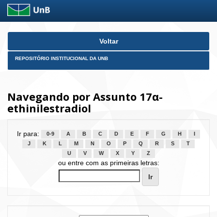
Skip
Voltar
navigation
REPOSITÓRIO INSTITUCIONAL DA UNB
Navegando por Assunto 17α-
ethinilestradiol
Ir para:
0-9
A
B
C
D
E
F
G
H
I
J
K
L
M
N
O
P
Q
R
S
T
U
V
W
X
Y
Z
ou entre com as primeiras letras: