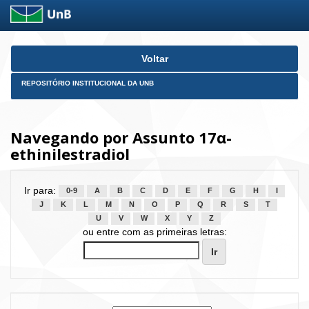
Skip
Voltar
navigation
REPOSITÓRIO INSTITUCIONAL DA UNB
Navegando por Assunto 17α-
ethinilestradiol
Ir para:
0-9
A
B
C
D
E
F
G
H
I
J
K
L
M
N
O
P
Q
R
S
T
U
V
W
X
Y
Z
ou entre com as primeiras letras: