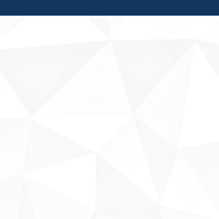
Fale conosco
Sobre