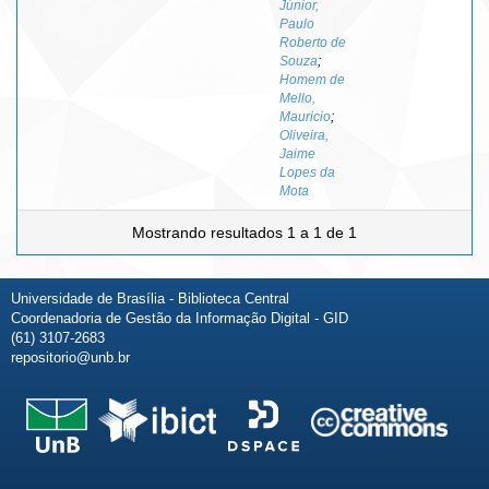
Júnior,
Paulo
Roberto de
Souza
;
Homem de
Mello,
Mauricio
;
Oliveira,
Jaime
Lopes da
Mota
Mostrando resultados 1 a 1 de 1
Universidade de Brasília - Biblioteca Central
Coordenadoria de Gestão da Informação Digital - GID
(61) 3107-2683
repositorio@unb.br