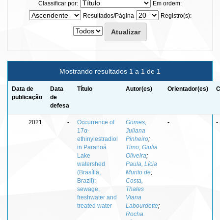
Classificar por:
Em ordem:
Resultados/Página
Registro(s):
Mostrando resultados 1 a 1 de 1
Data de
Data
Título
Autor(es)
Orientador(es)
C
publicação
de
defesa
2021
-
Occurrence of
Gomes,
-
-
17α-
Juliana
ethinylestradiol
Pinheiro
;
in Paranoá
Timo, Giulia
Lake
Oliveira
;
watershed
Paula, Lícia
(Brasília,
Murito de
;
Brazil):
Costa,
sewage,
Thales
freshwater and
Viana
treated water
Labourdette
;
Rocha