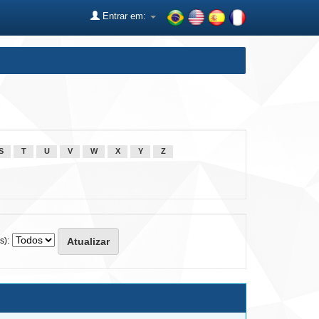
Entrar em:
S
T
U
V
W
X
Y
Z
s):