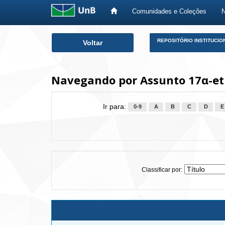
Comunidades e Coleções
Skip
REPOSITÓRIO INSTITUCIO
Voltar
navigation
Navegando por Assunto 17α-eth
Ir para:
0-9
A
B
C
D
E
Classificar por: