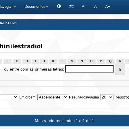
Navegar
Documentos
A-
A
A+
NAL DA UNB
inilestradiol
F
G
H
I
J
K
L
M
N
O
P
Q
R
ou entre com as primeiras letras:
Em ordem:
Resultados/Página
Registro(
Mostrando resultados 1 a 1 de 1