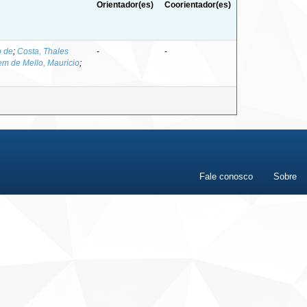
Orientador(es)
Coorientador(es)
o de
;
Costa, Thales
-
-
m de Mello, Mauricio
;
Fale conosco
Sobre