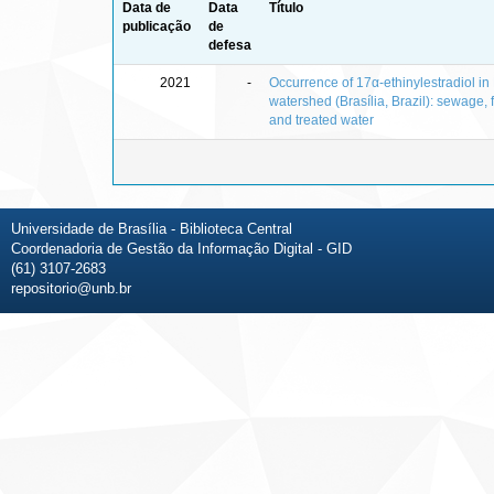
Data de
Data
Título
publicação
de
defesa
2021
-
Occurrence of 17α-ethinylestradiol i
watershed (Brasília, Brazil): sewage,
and treated water
Universidade de Brasília - Biblioteca Central
Coordenadoria de Gestão da Informação Digital - GID
(61) 3107-2683
repositorio@unb.br