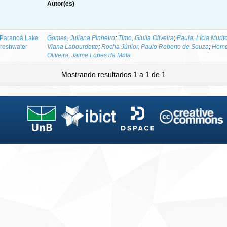
Autor(es)
n Paranoá Lake
Gomes, Juliana Pinheiro
;
Timo, Giulia Oliveira
;
Paula, Lícia Murit
 freshwater
Viana Labourdette
;
Rocha Júnior, Paulo Roberto de Souza
;
Home
Oliveira, Jaime Lopes da Mota
Mostrando resultados 1 a 1 de 1