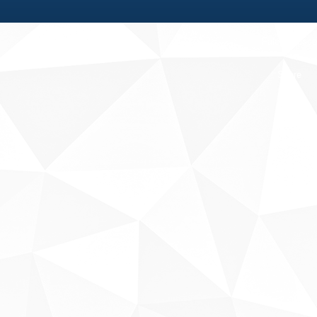
Fale conosco
Sobre