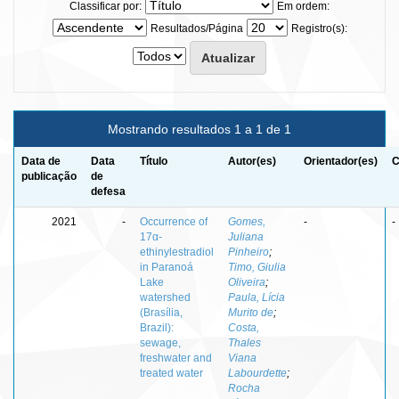
Classificar por:
Em ordem:
Resultados/Página
Registro(s):
Mostrando resultados 1 a 1 de 1
Data de
Data
Título
Autor(es)
Orientador(es)
C
publicação
de
defesa
2021
-
Occurrence of
Gomes,
-
-
17α-
Juliana
ethinylestradiol
Pinheiro
;
in Paranoá
Timo, Giulia
Lake
Oliveira
;
watershed
Paula, Lícia
(Brasília,
Murito de
;
Brazil):
Costa,
sewage,
Thales
freshwater and
Viana
treated water
Labourdette
;
Rocha