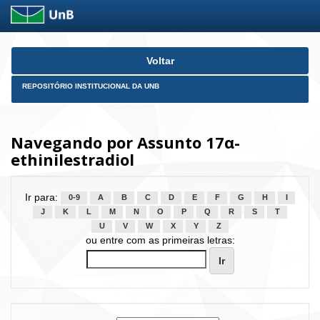
Skip
Voltar
navigation
REPOSITÓRIO INSTITUCIONAL DA UNB
Navegando por Assunto 17α-
ethinilestradiol
Ir para:
0-9
A
B
C
D
E
F
G
H
I
J
K
L
M
N
O
P
Q
R
S
T
U
V
W
X
Y
Z
ou entre com as primeiras letras: