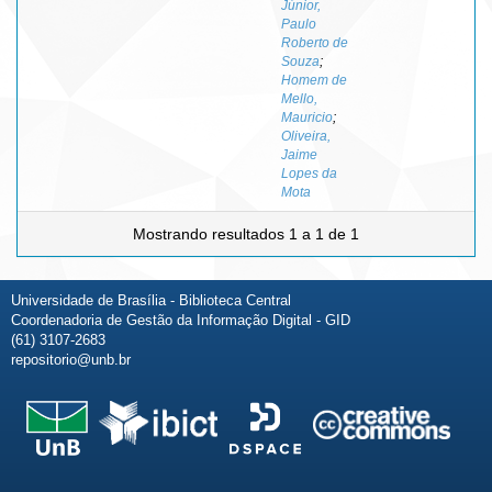
Júnior,
Paulo
Roberto de
Souza
;
Homem de
Mello,
Mauricio
;
Oliveira,
Jaime
Lopes da
Mota
Mostrando resultados 1 a 1 de 1
Universidade de Brasília - Biblioteca Central
Coordenadoria de Gestão da Informação Digital - GID
(61) 3107-2683
repositorio@unb.br