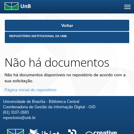
Skip
Voltar
navigation
REPOSITÓRIO INSTITUCIONAL DA UNB
Não há documentos
Não há documentos disponíveis no repositório de acordo com a
sua solicitação.
Página inicial do repositório
Universidade de Brasília - Biblioteca Central
Coordenadoria de Gestão da Informação Digital - GID
(61) 3107-2683
repositorio@unb.br