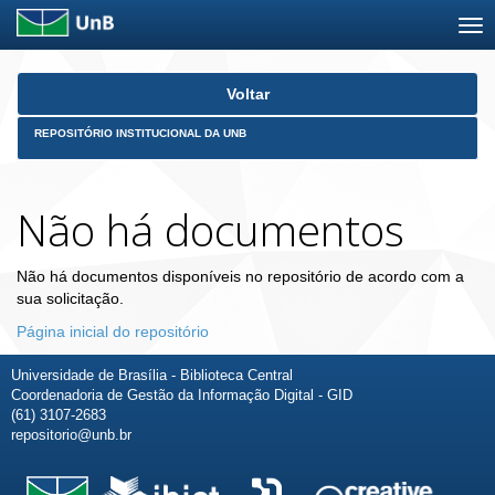
Skip
Voltar
navigation
REPOSITÓRIO INSTITUCIONAL DA UNB
Não há documentos
Não há documentos disponíveis no repositório de acordo com a
sua solicitação.
Página inicial do repositório
Universidade de Brasília - Biblioteca Central
Coordenadoria de Gestão da Informação Digital - GID
(61) 3107-2683
repositorio@unb.br