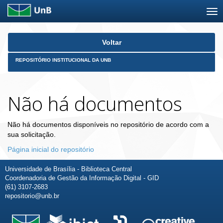
Skip
Voltar
navigation
REPOSITÓRIO INSTITUCIONAL DA UNB
Não há documentos
Não há documentos disponíveis no repositório de acordo com a
sua solicitação.
Página inicial do repositório
Universidade de Brasília - Biblioteca Central
Coordenadoria de Gestão da Informação Digital - GID
(61) 3107-2683
repositorio@unb.br