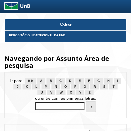
Skip
Voltar
navigation
REPOSITÓRIO INSTITUCIONAL DA UNB
Navegando por Assunto Área de
pesquisa
Ir para:
0-9
A
B
C
D
E
F
G
H
I
J
K
L
M
N
O
P
Q
R
S
T
U
V
W
X
Y
Z
ou entre com as primeiras letras: