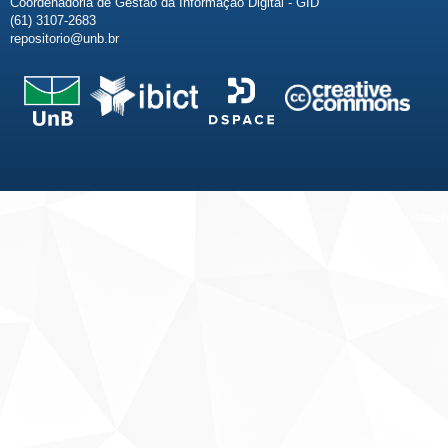
Coordenadoria de Gestão da Informação Digital - GID
(61) 3107-2683
repositorio@unb.br
Fale conosco
Sobre