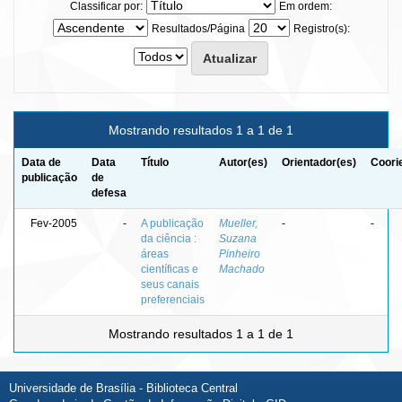
Classificar por:
Em ordem:
Resultados/Página
Registro(s):
Mostrando resultados 1 a 1 de 1
Data de
Data
Título
Autor(es)
Orientador(es)
Coori
publicação
de
defesa
Fev-2005
-
A publicação
Mueller,
-
-
da ciência :
Suzana
áreas
Pinheiro
científicas e
Machado
seus canais
preferenciais
Mostrando resultados 1 a 1 de 1
Universidade de Brasília - Biblioteca Central