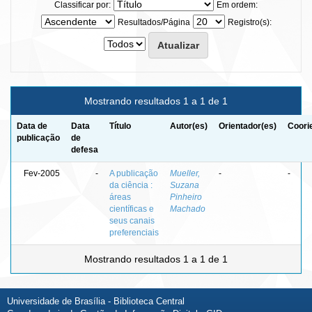
Classificar por:
Em ordem:
Resultados/Página
Registro(s):
Mostrando resultados 1 a 1 de 1
Data de
Data
Título
Autor(es)
Orientador(es)
Coori
publicação
de
defesa
Fev-2005
-
A publicação
Mueller,
-
-
da ciência :
Suzana
áreas
Pinheiro
científicas e
Machado
seus canais
preferenciais
Mostrando resultados 1 a 1 de 1
Universidade de Brasília - Biblioteca Central