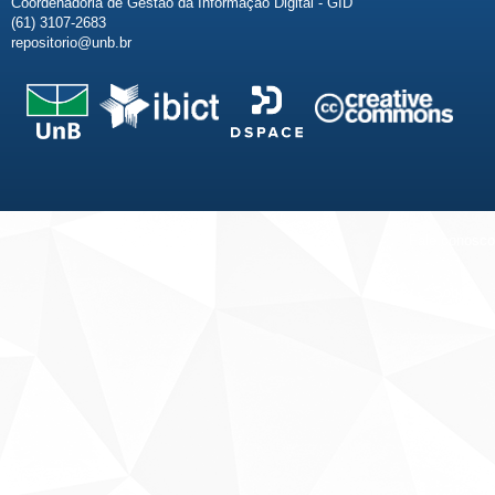
Coordenadoria de Gestão da Informação Digital - GID
(61) 3107-2683
repositorio@unb.br
Fale conosco
Sobre