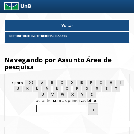
Skip
Voltar
navigation
REPOSITÓRIO INSTITUCIONAL DA UNB
Navegando por Assunto Área de
pesquisa
Ir para:
0-9
A
B
C
D
E
F
G
H
I
J
K
L
M
N
O
P
Q
R
S
T
U
V
W
X
Y
Z
ou entre com as primeiras letras: