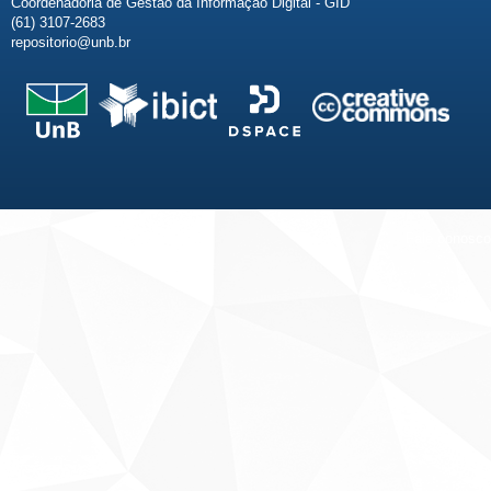
Coordenadoria de Gestão da Informação Digital - GID
(61) 3107-2683
repositorio@unb.br
Fale conosco
Sobre