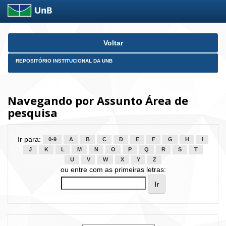
Skip
Voltar
navigation
REPOSITÓRIO INSTITUCIONAL DA UNB
Navegando por Assunto Área de
pesquisa
Ir para:
0-9
A
B
C
D
E
F
G
H
I
J
K
L
M
N
O
P
Q
R
S
T
U
V
W
X
Y
Z
ou entre com as primeiras letras: