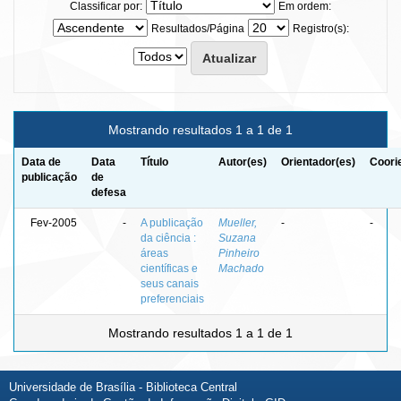
Classificar por:
Em ordem:
Resultados/Página
Registro(s):
Mostrando resultados 1 a 1 de 1
Data de
Data
Título
Autor(es)
Orientador(es)
Coori
publicação
de
defesa
Fev-2005
-
A publicação
Mueller,
-
-
da ciência :
Suzana
áreas
Pinheiro
científicas e
Machado
seus canais
preferenciais
Mostrando resultados 1 a 1 de 1
Universidade de Brasília - Biblioteca Central