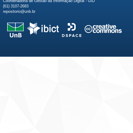
Coordenadoria de Gestão da Informação Digital - GID
(61) 3107-2683
repositorio@unb.br
Fale conosco
Sobre