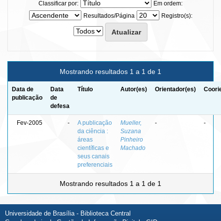
Classificar por:
Em ordem:
Resultados/Página
Registro(s):
Mostrando resultados 1 a 1 de 1
Data de
Data
Título
Autor(es)
Orientador(es)
Coori
publicação
de
defesa
Fev-2005
-
A publicação
Mueller,
-
-
da ciência :
Suzana
áreas
Pinheiro
científicas e
Machado
seus canais
preferenciais
Mostrando resultados 1 a 1 de 1
Universidade de Brasília - Biblioteca Central