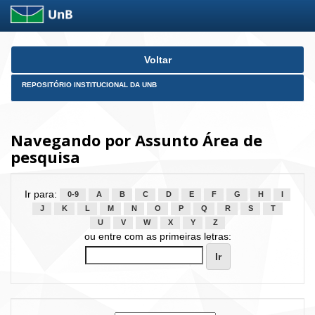
Skip
Voltar
navigation
REPOSITÓRIO INSTITUCIONAL DA UNB
Navegando por Assunto Área de
pesquisa
Ir para:
0-9
A
B
C
D
E
F
G
H
I
J
K
L
M
N
O
P
Q
R
S
T
U
V
W
X
Y
Z
ou entre com as primeiras letras: