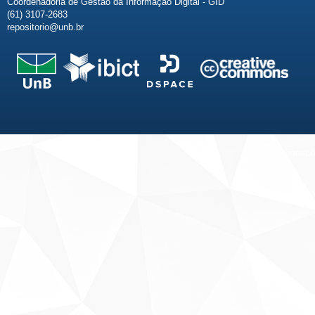
Coordenadoria de Gestão da Informação Digital - GID
(61) 3107-2683
repositorio@unb.br
Fale conosco
Sobre