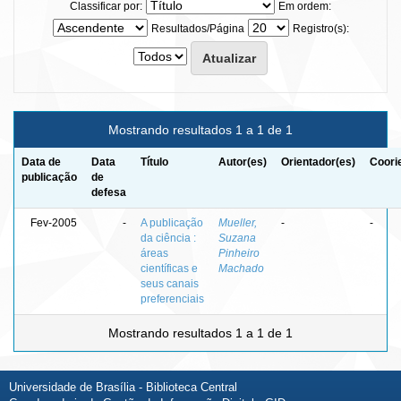
Classificar por:
Em ordem:
Resultados/Página
Registro(s):
Mostrando resultados 1 a 1 de 1
Data de
Data
Título
Autor(es)
Orientador(es)
Coori
publicação
de
defesa
Fev-2005
-
A publicação
Mueller,
-
-
da ciência :
Suzana
áreas
Pinheiro
científicas e
Machado
seus canais
preferenciais
Mostrando resultados 1 a 1 de 1
Universidade de Brasília - Biblioteca Central