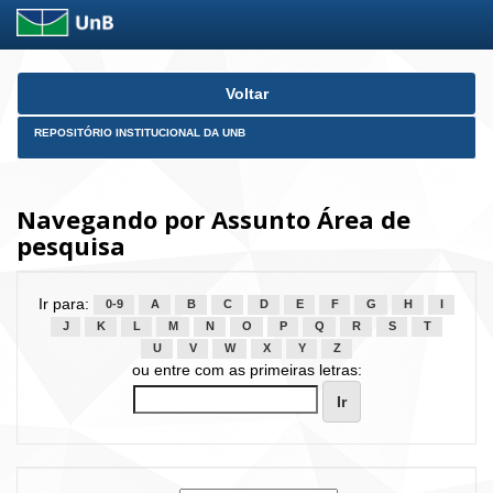
Skip
Voltar
navigation
REPOSITÓRIO INSTITUCIONAL DA UNB
Navegando por Assunto Área de
pesquisa
Ir para:
0-9
A
B
C
D
E
F
G
H
I
J
K
L
M
N
O
P
Q
R
S
T
U
V
W
X
Y
Z
ou entre com as primeiras letras: