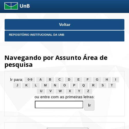
Skip
Voltar
navigation
REPOSITÓRIO INSTITUCIONAL DA UNB
Navegando por Assunto Área de
pesquisa
Ir para:
0-9
A
B
C
D
E
F
G
H
I
J
K
L
M
N
O
P
Q
R
S
T
U
V
W
X
Y
Z
ou entre com as primeiras letras: