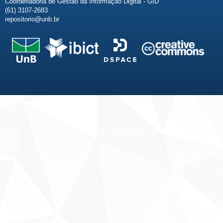
Coordenadoria de Gestão da Informação Digital - GID
(61) 3107-2683
repositorio@unb.br
Fale conosco
Sobre