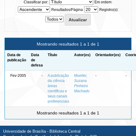
Classificar por:
Em ordem:
Resultados/Página
Registro(s):
Mostrando resultados 1 a 1 de 1
Data de
Data
Título
Autor(es)
Orientador(es)
Coori
publicação
de
defesa
Fev-2005
-
A publicação
Mueller,
-
-
da ciência :
Suzana
áreas
Pinheiro
científicas e
Machado
seus canais
preferenciais
Mostrando resultados 1 a 1 de 1
Universidade de Brasília - Biblioteca Central