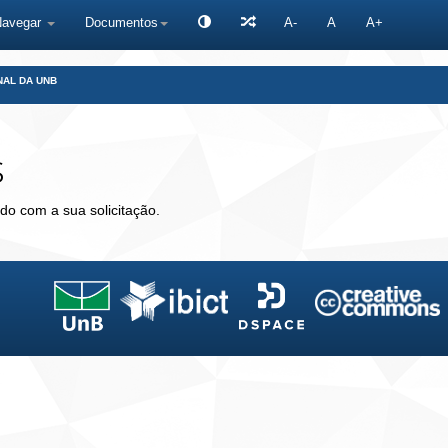
Navegar
Documentos
A-
A
A+
NAL DA UNB
s
do com a sua solicitação.