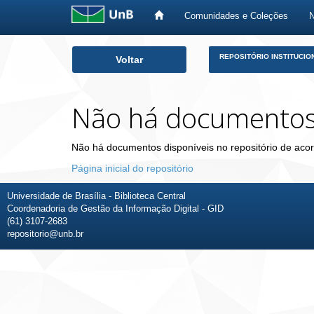
Comunidades e Coleções
Skip
REPOSITÓRIO INSTITUCIO
Voltar
navigation
Não há documento
Não há documentos disponíveis no repositório de acor
Página inicial do repositório
Universidade de Brasília - Biblioteca Central
Coordenadoria de Gestão da Informação Digital - GID
(61) 3107-2683
repositorio@unb.br