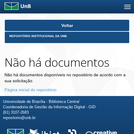
Skip
Voltar
navigation
REPOSITÓRIO INSTITUCIONAL DA UNB
Não há documentos
Não há documentos disponíveis no repositório de acordo com a
sua solicitação.
Página inicial do repositório
Universidade de Brasília - Biblioteca Central
Coordenadoria de Gestão da Informação Digital - GID
(61) 3107-2683
repositorio@unb.br