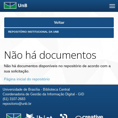
Skip
Voltar
navigation
REPOSITÓRIO INSTITUCIONAL DA UNB
Não há documentos
Não há documentos disponíveis no repositório de acordo com a
sua solicitação.
Página inicial do repositório
Universidade de Brasília - Biblioteca Central
Coordenadoria de Gestão da Informação Digital - GID
(61) 3107-2683
repositorio@unb.br