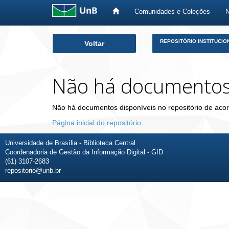
Comunidades e Coleções
Skip
REPOSITÓRIO INSTITUCIO
Voltar
navigation
Não há documento
Não há documentos disponíveis no repositório de acor
Página inicial do repositório
Universidade de Brasília - Biblioteca Central
Coordenadoria de Gestão da Informação Digital - GID
(61) 3107-2683
repositorio@unb.br