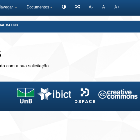
Navegar
Documentos
A-
A
A+
NAL DA UNB
s
do com a sua solicitação.