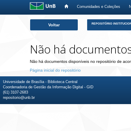
Comunidades e Coleções
Skip
REPOSITÓRIO INSTITUCIO
Voltar
navigation
Não há documento
Não há documentos disponíveis no repositório de acor
Página inicial do repositório
Universidade de Brasília - Biblioteca Central
Coordenadoria de Gestão da Informação Digital - GID
(61) 3107-2683
repositorio@unb.br