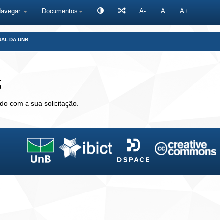
Navegar
Documentos
A-
A
A+
NAL DA UNB
s
do com a sua solicitação.