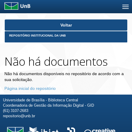
Skip
Voltar
navigation
REPOSITÓRIO INSTITUCIONAL DA UNB
Não há documentos
Não há documentos disponíveis no repositório de acordo com a
sua solicitação.
Página inicial do repositório
Universidade de Brasília - Biblioteca Central
Coordenadoria de Gestão da Informação Digital - GID
(61) 3107-2683
repositorio@unb.br