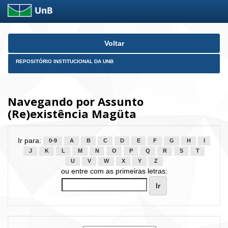
Skip
Voltar
navigation
REPOSITÓRIO INSTITUCIONAL DA UNB
Navegando por Assunto
(Re)existência Magüta
Ir para:
0-9
A
B
C
D
E
F
G
H
I
J
K
L
M
N
O
P
Q
R
S
T
U
V
W
X
Y
Z
ou entre com as primeiras letras: