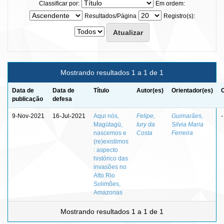
Classificar por:
Em ordem:
Resultados/Página
Registro(s):
Mostrando resultados 1 a 1 de 1
Data de
Data de
Título
Autor(es)
Orientador(es)
publicação
defesa
9-Nov-2021
16-Jul-2021
Aqui nós,
Felipe,
Guimarães,
-
Magütagü,
Iury da
Silvia Maria
nascemos e
Costa
Ferreira
(re)existimos
: aspecto
histórico das
invasões no
Alto Rio
Solimões,
Amazonas
Mostrando resultados 1 a 1 de 1