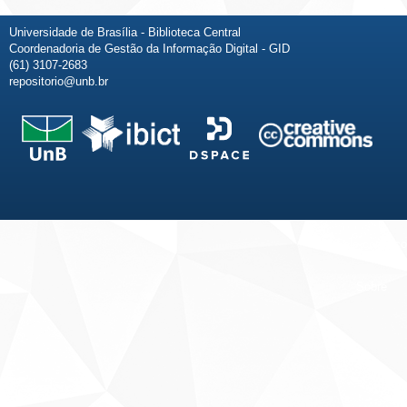
Universidade de Brasília - Biblioteca Central
Coordenadoria de Gestão da Informação Digital - GID
(61) 3107-2683
repositorio@unb.br
Fale conosco
Sobre