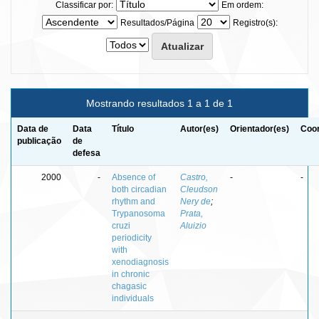
Classificar por:
Em ordem:
Resultados/Página
Registro(s):
Mostrando resultados 1 a 1 de 1
Data de
Data
Título
Autor(es)
Orientador(es)
Coor
publicação
de
defesa
2000
-
Absence of
Castro,
-
-
both circadian
Cleudson
rhythm and
Nery de
;
Trypanosoma
Prata,
cruzi
Aluizio
periodicity
with
xenodiagnosis
in chronic
chagasic
individuals