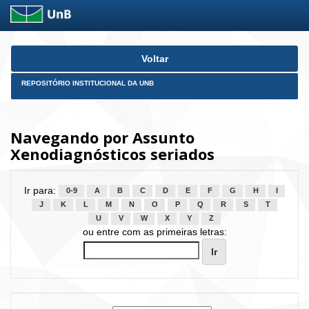
Skip
Voltar
navigation
REPOSITÓRIO INSTITUCIONAL DA UNB
Navegando por Assunto
Xenodiagnósticos seriados
Ir para:
0-9
A
B
C
D
E
F
G
H
I
J
K
L
M
N
O
P
Q
R
S
T
U
V
W
X
Y
Z
ou entre com as primeiras letras: