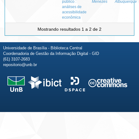
público :
Menezes
Albuquerque
análises de
acessibilidade
econômica
Mostrando resultados 1 a 2 de 2
Universidade de Brasília - Biblioteca Central
Coordenadoria de Gestão da Informação Digital - GID
(61) 3107-2683
repositorio@unb.br
Fale conosco
Sobre