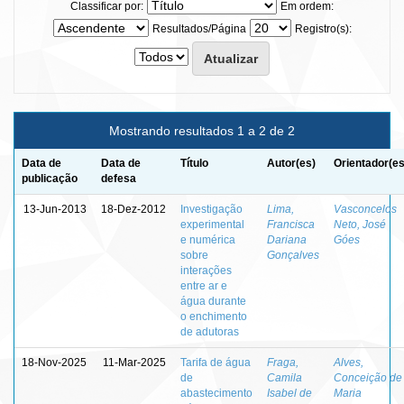
Classificar por:
Em ordem:
Resultados/Página
Registro(s):
Mostrando resultados 1 a 2 de 2
Data de
Data de
Título
Autor(es)
Orientador(es
publicação
defesa
13-Jun-2013
18-Dez-2012
Investigação
Lima,
Vasconcelos
experimental
Francisca
Neto, José
e numérica
Dariana
Góes
sobre
Gonçalves
interações
entre ar e
água durante
o enchimento
de adutoras
18-Nov-2025
11-Mar-2025
Tarifa de água
Fraga,
Alves,
de
Camila
Conceição de
abastecimento
Isabel de
Maria