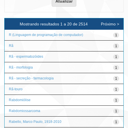
Mostrando resultados 1 a 20 de 2514
Próximo >
R (Linguagem de programação de computador)
1
Rã
1
Rã - espermatozóides
1
Rã - morfologia
1
Rã - secreção - farmacologia
1
Rã-touro
1
Rabdomiólise
1
Rabdomiossarcoma
1
Rabello, Marco Paulo, 1918-2010
1