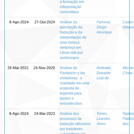
a formação em
interpretação
comunitária
8-Ago-2024
27-Out-2024
Análise da
Farnese,
Castro 
percepção da
Diogo
Gláuci
tradução e da
Henrique.
interpretação de
uma música
sertaneja em
Libras tátil por
surdocegos
26-Mar-2021
24-Nov-2020
Análise de
Andrade,
Monteir
Pantaleón y las
Donaldo
César
visitadoras : a
Leal de
oralidade em uma
proposta de
legenda para
surdos e
ensurdecidos
8-Ago-2024
24-Mai-2023
Análise dos
Torres,
Santos
processos de
Leandro
Patríci
tradução utilizados
Alves
dos
por tradutores
automáticos em