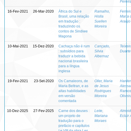
Pereir
16-Fev-2021
26-Mar-2020
África do Sul e
Ramalho,
Ferreir
Brasil, uma relação
Hislla
Maria 
em tradução :
Suellen
Araújo
traduzindo os
Moreira
contos de Sindiwe
Magona
10-Mai-2021
15-Dez-2020
Cachaça não é rum
Cançado,
Teixeir
: subsídios para
Silvia
Duarte
traduzir a bebida
Albernaz
nacional brasileira
para a língua
inglesa
19-Fev-2021
23-Set-2020
Os Camaleons, de
Oller, Maria
Harden
Maria Beltran, e as
de Jesus
Alessa
altas habilidades
Rodrigues
Ramos
em versão
Moreira
Oliveir
comentada
10-Dez-2025
27-Fev-2025
Carne dos deuses :
Leite,
Almeid
um projeto de
Mariana
Eclair 
tradução para o
Moraes
prefácio e capítulos
I e VIII da obra Les