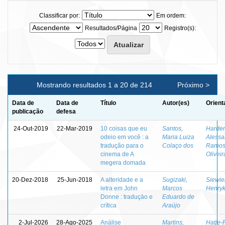
Classificar por:
Em ordem:
Resultados/Página
Registro(s):
Mostrando resultados 1 a 20 de 214
Próximo >
Data de
Data de
Título
Autor(es)
Orient
publicação
defesa
24-Out-2019
22-Mar-2019
10 coisas que eu
Santos,
Harden
odeio em você : a
Maria Luiza
Alessa
tradução para o
Colaço dos
Ramos
cinema de A
Oliveir
megera domada
20-Dez-2018
25-Jun-2018
A alteridade e a
Sugizaki,
Siewier
letra em John
Marcos
Henry
Donne : traduçāo e
Eduardo de
crítica
Araújo
2-Jul-2026
28-Ago-2025
Análise
Martins,
Hatje-