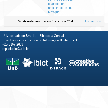
champignons
hallucinògenes du
Mexique
Mostrando resultados 1 a 20 de 214
Próximo >
Universidade de Brasília - Biblioteca Central
Coordenadoria de Gestão da Informação Digital - GID
(61) 3107-2683
repositorio@unb.br
Fale conosco
Sobre