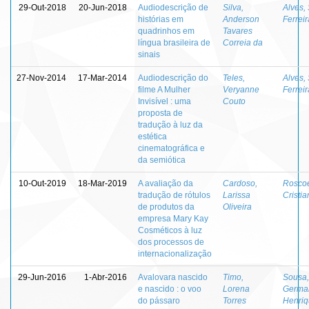
29-Out-2018
20-Jun-2018
Audiodescrição de
Silva,
Alves,
histórias em
Anderson
Ferreir
quadrinhos em
Tavares
língua brasileira de
Correia da
sinais
27-Nov-2014
17-Mar-2014
Audiodescrição do
Teles,
Alves,
filme A Mulher
Veryanne
Ferreir
Invisível : uma
Couto
proposta de
tradução à luz da
estética
cinematográfica e
da semiótica
10-Out-2019
18-Mar-2019
A avaliação da
Cardoso,
Rosco
tradução de rótulos
Larissa
Cristi
de produtos da
Oliveira
empresa Mary Kay
Cosméticos à luz
dos processos de
internacionalização
29-Jun-2016
1-Abr-2016
Avalovara nascido
Timo,
Sousa,
e nascido : o voo
Lorena
Germa
do pássaro
Torres
Henriq