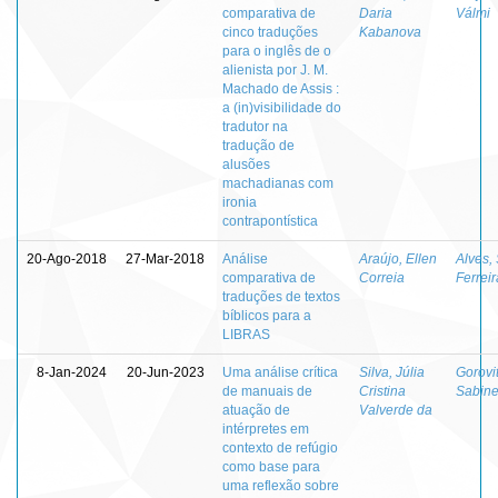
comparativa de
Daria
Válmi
cinco traduções
Kabanova
para o inglês de o
alienista por J. M.
Machado de Assis :
a (in)visibilidade do
tradutor na
tradução de
alusões
machadianas com
ironia
contrapontística
20-Ago-2018
27-Mar-2018
Análise
Araújo, Ellen
Alves,
comparativa de
Correia
Ferreir
traduções de textos
bíblicos para a
LIBRAS
8-Jan-2024
20-Jun-2023
Uma análise crítica
Silva, Júlia
Gorovit
de manuais de
Cristina
Sabin
atuação de
Valverde da
intérpretes em
contexto de refúgio
como base para
uma reflexão sobre