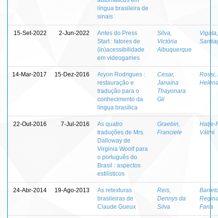
língua brasileira de
sinais
15-Set-2022
2-Jun-2022
Antes do Press
Silva,
Vigata
Start : fatores de
Victória
Santia
(in)acessibilidade
Albuquerque
em videogames
14-Mar-2017
15-Dez-2016
Aryon Rodrigues :
Cesar,
Rossi,
restauração e
Janaína
Helen
tradução para o
Thayonara
conhecimento da
Gil
língua brasílica
22-Out-2016
7-Jul-2016
As quatro
Graebin,
Hatje-
traduções de Mrs.
Franciele
Válmi
Dalloway de
Virginia Woolf para
o português do
Brasil : aspectos
estilísticos
24-Abr-2014
19-Ago-2013
As retexturas
Reis,
Barreto
brasileiras de
Dennys da
Regina
Claude Gueux
Silva
Faria