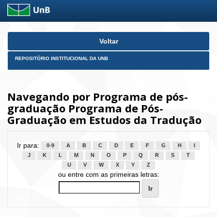
Skip
Voltar
navigation
REPOSITÓRIO INSTITUCIONAL DA UNB
Navegando por Programa de pós-
graduação Programa de Pós-
Graduação em Estudos da Tradução
Ir para:
0-9
A
B
C
D
E
F
G
H
I
J
K
L
M
N
O
P
Q
R
S
T
U
V
W
X
Y
Z
ou entre com as primeiras letras: