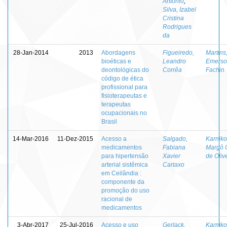
Antônio
;
Silva, Izabel
Cristina
Rodrigues
da
28-Jan-2014
2013
Abordagens
Figueiredo,
Martins
bioéticas e
Leandro
Emerso
deontológicas do
Corrêa
Fachin
código de ética
profissional para
fisioterapeutas e
terapeutas
ocupacionais no
Brasil
14-Mar-2016
11-Dez-2015
Acesso a
Salgado,
Karniko
medicamentos
Fabiana
Margô 
para hipertensão
Xavier
de Oliv
arterial sistêmica
Cartaxo
em Ceilândia :
componente da
promoção do uso
racional de
medicamentos
3-Abr-2017
25-Jul-2016
Acesso e uso
Gerlack,
Karniko