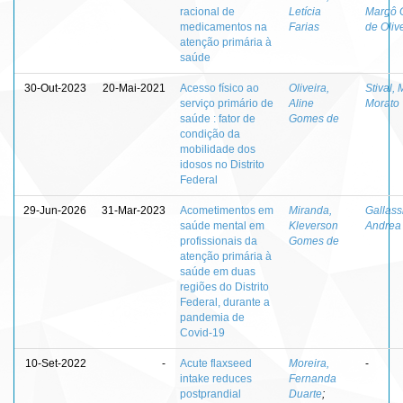
racional de
Letícia
Margô 
medicamentos na
Farias
de Oliv
atenção primária à
saúde
30-Out-2023
20-Mai-2021
Acesso físico ao
Oliveira,
Stival,
serviço primário de
Aline
Morato
saúde : fator de
Gomes de
condição da
mobilidade dos
idosos no Distrito
Federal
29-Jun-2026
31-Mar-2023
Acometimentos em
Miranda,
Gallassi
saúde mental em
Kleverson
Andrea 
profissionais da
Gomes de
atenção primária à
saúde em duas
regiões do Distrito
Federal, durante a
pandemia de
Covid-19
10-Set-2022
-
Acute flaxseed
Moreira,
-
intake reduces
Fernanda
postprandial
Duarte
;