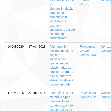
e endotelial frente
Cláudio
Júnior,
a
Hiroshi
eletroestimulação
ganglionar em
homens com
insuficiência
cardíaca
chagásica : ensaio
controlado e
randomizado
14-Jul-2020
17-Abr-2018
Alinhamento
Fernandes,
Meneze
postural no plano
Viviane
Losada
sagital :
Lemos Silva
implicações
biomecânicas
relacionadas ao
equilíbrio corporal
e as quedas em
idosas saudáveis
da comunidade
11-Nov-2016
27-Jun-2016
Alterações da taxa
Damascena,
Welker,
metabólica por
Hylane Luiz
Fonsec
provimento de
oxigênio advindo
de alterações do