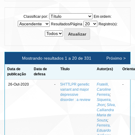
Classificar por:
Em ordem:
Resultados/Página
Registro(s):
Mostrando resultados 1 a 20 de 331
Próximo >
Data de
Data de
Título
Autor(es)
Orienta
publicação
defesa
26-Out-2020
-
5HTTLPR genetic
Fratelli,
-
variant and major
Caroline
depressive
Ferreira
;
disorder : a review
Siqueira,
Jhon
;
Silva,
Calliandra
Maria de
Souza
;
Ferreira,
Eduardo