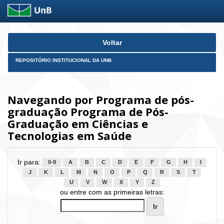
Skip
Voltar
navigation
REPOSITÓRIO INSTITUCIONAL DA UNB
Navegando por Programa de pós-
graduação Programa de Pós-
Graduação em Ciências e
Tecnologias em Saúde
Ir para:
0-9
A
B
C
D
E
F
G
H
I
J
K
L
M
N
O
P
Q
R
S
T
U
V
W
X
Y
Z
ou entre com as primeiras letras: