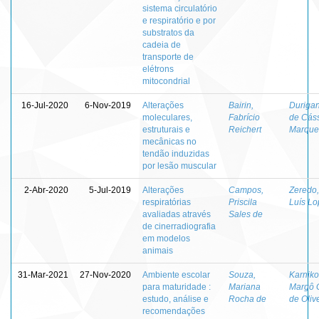
sistema circulatório
e respiratório e por
substratos da
cadeia de
transporte de
elétrons
mitocondrial
16-Jul-2020
6-Nov-2019
Alterações
Bairin,
Durigan
moleculares,
Fabrício
de Cás
estruturais e
Reichert
Marquet
mecânicas no
tendão induzidas
por lesão muscular
2-Abr-2020
5-Jul-2019
Alterações
Campos,
Zeredo,
respiratórias
Priscila
Luís Lo
avaliadas através
Sales de
de cinerradiografia
em modelos
animais
31-Mar-2021
27-Nov-2020
Ambiente escolar
Souza,
Karniko
para maturidade :
Mariana
Margô 
estudo, análise e
Rocha de
de Oliv
recomendações