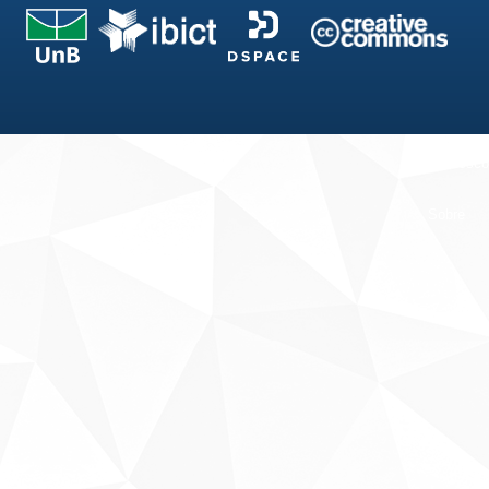
Fale conosco
Sobre