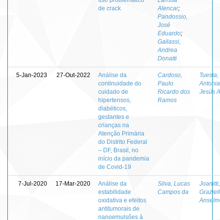
de crack
Alencar
;
Pandossio,
José
Eduardo
;
Gallassi,
Andrea
Donatti
5-Jan-2023
27-Out-2022
Análise da
Cardoso,
Tuesta,
continuidade do
Paulo
Antonia
cuidado de
Ricardo dos
Jesús 
hipertensos,
Ramos
diabéticos,
gestantes e
crianças na
Atenção Primária
do Distrito Federal
– DF, Brasil, no
início da pandemia
de Covid-19
7-Jul-2020
17-Mar-2020
Análise da
Silva, Lucas
Joanitti,
estabilidade
Campos da
Graziel
oxidativa e efeitos
Anselm
antitumorais de
nanoemulsões à