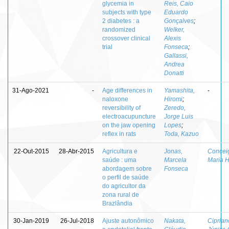
glycemia in
Reis, Caio
subjects with type
Eduardo
2 diabetes : a
Gonçalves
;
randomized
Welker,
crossover clinical
Alexis
trial
Fonseca
;
Gallassi,
Andrea
Donatti
31-Ago-2021
-
Age differences in
Yamashita,
-
naloxone
Hiromi
;
reversibility of
Zeredo,
electroacupuncture
Jorge Luis
on the jaw opening
Lopes
;
reflex in rats
Toda, Kazuo
22-Out-2015
28-Abr-2015
Agricultura e
Jonas,
Concei
saúde : uma
Marcela
Maria 
abordagem sobre
Fonseca
o perfil de saúde
do agricultor da
zona rural de
Brazlândia
30-Jan-2019
26-Jul-2018
Ajuste autonômico
Nakata,
Ciprian