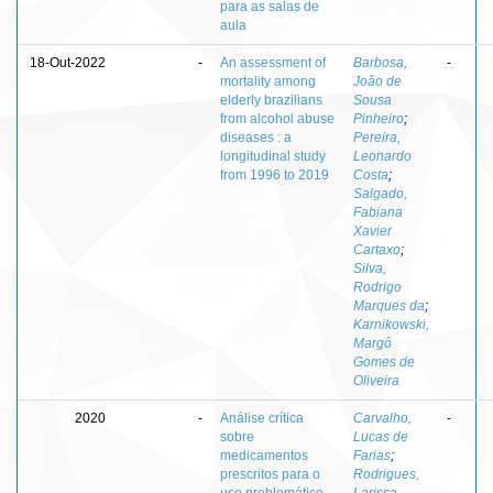
para as salas de
aula
18-Out-2022
-
An assessment of
Barbosa,
-
mortality among
João de
elderly brazilians
Sousa
from alcohol abuse
Pinheiro
;
diseases : a
Pereira,
longitudinal study
Leonardo
from 1996 to 2019
Costa
;
Salgado,
Fabiana
Xavier
Cartaxo
;
Silva,
Rodrigo
Marques da
;
Karnikowski,
Margô
Gomes de
Oliveira
2020
-
Análise crítica
Carvalho,
-
sobre
Lucas de
medicamentos
Farias
;
prescritos para o
Rodrigues,
uso problemático
Larissa