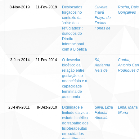
8-Nov-2019
11-Fev-2019
Deslocados
Oliveira,
Rocha, Dais
forçados no
Inayá
Gonçalves
contexto da
Potyra de
“crise dos
Freitas
refugiados” :
Fortes de
diálogos do
Direito
Internacional
com a Bioética
3-Jun-2014
21-Fev-2014
O desvelar
Sá,
Cunha,
bioético da
Adrianna
Antonio Car
relação entre
Reis de
Rodrigues d
gestação de
anencéfalo e a
capacidade
feminina de
autonomia
23-Fev-2011
8-Dez-2010
Dignidade e
Silva, Lízia
Lima, Maria
finitude da vida :
Fabíola
Glória
estudo bioético
Almeida
do trabalho dos
fisioterapeutas
em cuidados
domiciliares a