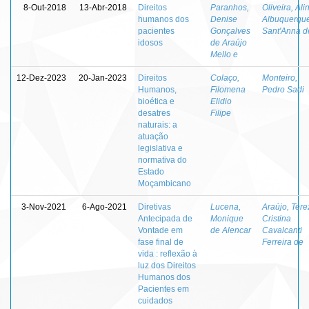
8-Out-2018
13-Abr-2018
Direitos
Paranhos,
Oliveira, Ali
humanos dos
Denise
Albuquerqu
pacientes
Gonçalves
Sant'Anna d
idosos
de Araújo
Mello e
12-Dez-2023
20-Jan-2023
Direitos
Colaço,
Monteiro,
Humanos,
Filomena
Pedro Sadi
bioética e
Elidio
desatres
Filipe
naturais: a
atuação
legislativa e
normativa do
Estado
Moçambicano
3-Nov-2021
6-Ago-2021
Diretivas
Lucena,
Araújo, Tere
Antecipada de
Monique
Cristina
Vontade em
de Alencar
Cavalcanti
fase final de
Ferreira de
vida : reflexão à
luz dos Direitos
Humanos dos
Pacientes em
cuidados