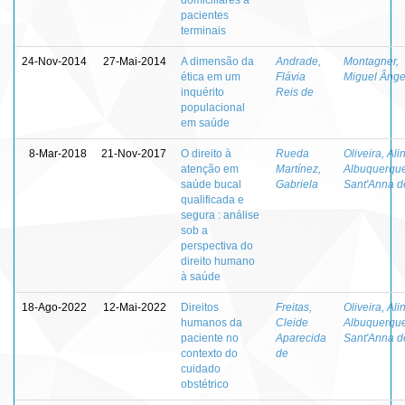
pacientes
terminais
24-Nov-2014
27-Mai-2014
A dimensão da
Andrade,
Montagner,
ética em um
Flávia
Miguel Ânge
inquérito
Reis de
populacional
em saúde
8-Mar-2018
21-Nov-2017
O direito à
Rueda
Oliveira, Ali
atenção em
Martínez,
Albuquerqu
saúde bucal
Gabriela
Sant'Anna d
qualificada e
segura : análise
sob a
perspectiva do
direito humano
à saúde
18-Ago-2022
12-Mai-2022
Direitos
Freitas,
Oliveira, Ali
humanos da
Cleide
Albuquerqu
paciente no
Aparecida
Sant'Anna d
contexto do
de
cuidado
obstétrico