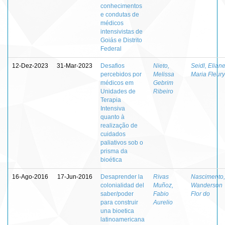
conhecimentos
e condutas de
médicos
intensivistas de
Goiás e Distrito
Federal
12-Dez-2023
31-Mar-2023
Desafios
Nieto,
Seidl, Elian
percebidos por
Melissa
Maria Fleury
médicos em
Gebrim
Unidades de
Ribeiro
Terapia
Intensiva
quanto à
realização de
cuidados
paliativos sob o
prisma da
bioética
16-Ago-2016
17-Jun-2016
Desaprender la
Rivas
Nascimento,
colonialidad del
Muñoz,
Wanderson
saber/poder
Fabio
Flor do
para construir
Aurelio
una bioetica
latinoamericana