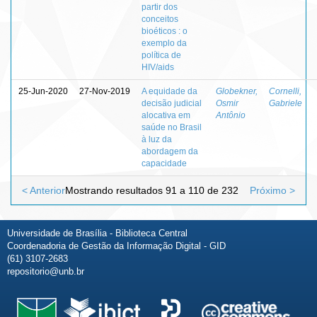
partir dos
conceitos
bioéticos : o
exemplo da
política de
HIV/aids
25-Jun-2020
27-Nov-2019
A equidade da
Globekner,
Cornelli,
decisão judicial
Osmir
Gabriele
alocativa em
Antônio
saúde no Brasil
à luz da
abordagem da
capacidade
< Anterior
Mostrando resultados 91 a 110 de 232
Próximo >
Universidade de Brasília - Biblioteca Central
Coordenadoria de Gestão da Informação Digital - GID
(61) 3107-2683
repositorio@unb.br