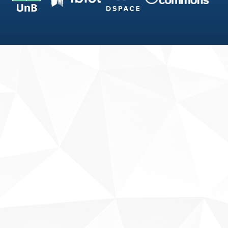
Fale conosco
Sobre