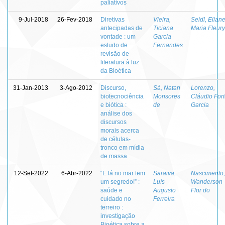
paliativos
9-Jul-2018
26-Fev-2018
Diretivas
Vieira,
Seidl, Elian
antecipadas de
Ticiana
Maria Fleury
vontade : um
Garcia
estudo de
Fernandes
revisão de
literatura à luz
da Bioética
31-Jan-2013
3-Ago-2012
Discurso,
Sá, Natan
Lorenzo,
biotecnociência
Monsores
Cláudio For
e biótica :
de
Garcia
análise dos
discursos
morais acerca
de células-
tronco em mídia
de massa
12-Set-2022
6-Abr-2022
“E lá no mar tem
Saraiva,
Nascimento,
um segredo!” :
Luís
Wanderson
saúde e
Augusto
Flor do
cuidado no
Ferreira
terreiro :
investigação
Bioética sobre a