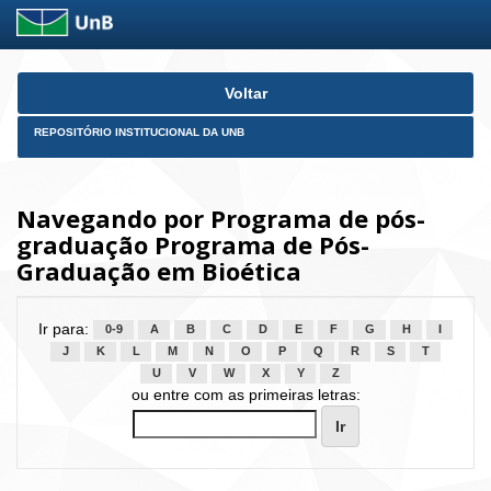
Skip
Voltar
navigation
REPOSITÓRIO INSTITUCIONAL DA UNB
Navegando por Programa de pós-
graduação Programa de Pós-
Graduação em Bioética
Ir para:
0-9
A
B
C
D
E
F
G
H
I
J
K
L
M
N
O
P
Q
R
S
T
U
V
W
X
Y
Z
ou entre com as primeiras letras: