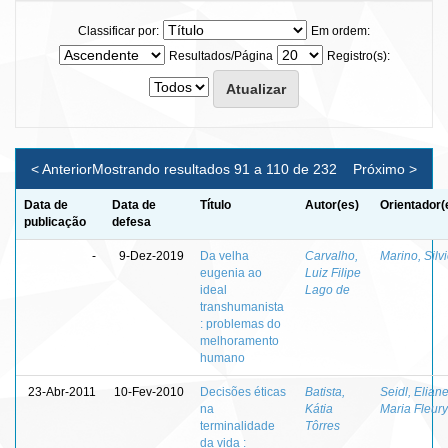
Classificar por:
Em ordem:
Resultados/Página
Registro(s):
< Anterior
Mostrando resultados 91 a 110 de 232
Próximo >
Data de
Data de
Título
Autor(es)
Orientador(
publicação
defesa
-
9-Dez-2019
Da velha
Carvalho,
Marino, Silv
eugenia ao
Luiz Filipe
ideal
Lago de
transhumanista
: problemas do
melhoramento
humano
23-Abr-2011
10-Fev-2010
Decisões éticas
Batista,
Seidl, Elian
na
Kátia
Maria Fleury
terminalidade
Tôrres
da vida :