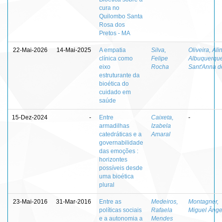
cura no
Quilombo Santa
Rosa dos
Pretos - MA
22-Mai-2026
14-Mai-2025
A empatia
Silva,
Oliveira, Ali
clínica como
Felipe
Albuquerqu
eixo
Rocha
Sant'Anna d
estruturante da
bioética do
cuidado em
saúde
15-Dez-2024
-
Entre
Caixeta,
-
armadilhas
Izabela
catedráticas e a
Amaral
governabilidade
das emoções :
horizontes
possíveis desde
uma bioética
plural
23-Mai-2016
31-Mar-2016
Entre as
Medeiros,
Montagner,
políticas sociais
Rafaela
Miguel Ânge
e a autonomia a
Mendes