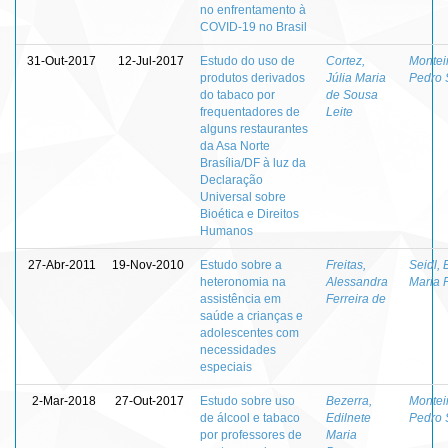
no enfrentamento à
COVID-19 no Brasil
31-Out-2017
12-Jul-2017
Estudo do uso de
Cortez,
Montei
produtos derivados
Júlia Maria
Pedro 
do tabaco por
de Sousa
frequentadores de
Leite
alguns restaurantes
da Asa Norte
Brasília/DF à luz da
Declaração
Universal sobre
Bioética e Direitos
Humanos
27-Abr-2011
19-Nov-2010
Estudo sobre a
Freitas,
Seidl, 
heteronomia na
Alessandra
Maria 
assistência em
Ferreira de
saúde a crianças e
adolescentes com
necessidades
especiais
2-Mar-2018
27-Out-2017
Estudo sobre uso
Bezerra,
Montei
de álcool e tabaco
Edilnete
Pedro 
por professores de
Maria