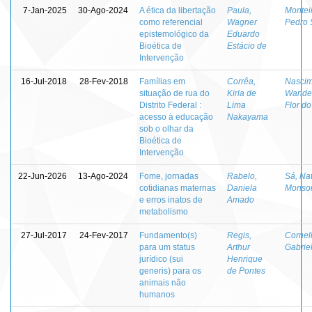
7-Jan-2025
30-Ago-2024
A ética da libertação
Paula,
Montei
como referencial
Wagner
Pedro 
epistemológico da
Eduardo
Bioética de
Estácio de
Intervenção
16-Jul-2018
28-Fev-2018
Famílias em
Corrêa,
Nascim
situação de rua do
Kirla de
Wande
Distrito Federal :
Lima
Flor do
acesso à educação
Nakayama
sob o olhar da
Bioética de
Intervenção
22-Jun-2026
13-Ago-2024
Fome, jornadas
Rabelo,
Sá, Na
cotidianas maternas
Daniela
Monsor
e erros inatos de
Amado
metabolismo
27-Jul-2017
24-Fev-2017
Fundamento(s)
Regis,
Cornell
para um status
Arthur
Gabrie
jurídico (sui
Henrique
generis) para os
de Pontes
animais não
humanos