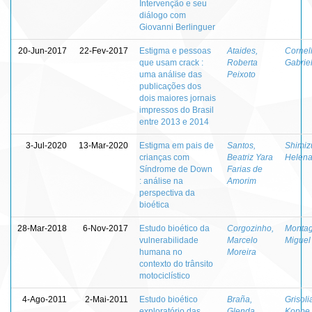
Intervenção e seu
diálogo com
Giovanni Berlinguer
20-Jun-2017
22-Fev-2017
Estigma e pessoas
Ataides,
Cornell
que usam crack :
Roberta
Gabrie
uma análise das
Peixoto
publicações dos
dois maiores jornais
impressos do Brasil
entre 2013 e 2014
3-Jul-2020
13-Mar-2020
Estigma em pais de
Santos,
Shimiz
crianças com
Beatriz Yara
Helena
Síndrome de Down
Farias de
: análise na
Amorim
perspectiva da
bioética
28-Mar-2018
6-Nov-2017
Estudo bioético da
Corgozinho,
Montag
vulnerabilidade
Marcelo
Miguel
humana no
Moreira
contexto do trânsito
motociclístico
4-Ago-2011
2-Mai-2011
Estudo bioético
Braña,
Grisoli
exploratório das
Glenda
Koppe