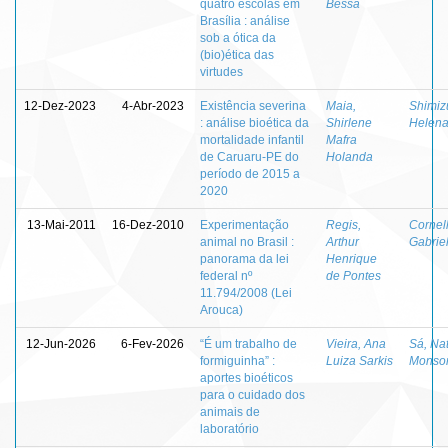
quatro escolas em
Bessa
Brasília : análise
sob a ótica da
(bio)ética das
virtudes
12-Dez-2023
4-Abr-2023
Existência severina
Maia,
Shimiz
: análise bioética da
Shirlene
Helena
mortalidade infantil
Mafra
de Caruaru-PE do
Holanda
período de 2015 a
2020
13-Mai-2011
16-Dez-2010
Experimentação
Regis,
Cornell
animal no Brasil :
Arthur
Gabrie
panorama da lei
Henrique
federal nº
de Pontes
11.794/2008 (Lei
Arouca)
12-Jun-2026
6-Fev-2026
“É um trabalho de
Vieira, Ana
Sá, Na
formiguinha” :
Luiza Sarkis
Monsor
aportes bioéticos
para o cuidado dos
animais de
laboratório