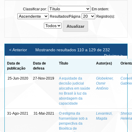
Classificar por:
Em ordem:
Resultados/Página
Registro(s):
< Anterior
Mostrando resultados 110 a 129 de 232
Próximo >
Data de
Data de
Título
Autor(es)
Orient
publicação
defesa
25-Jun-2020
27-Nov-2019
A equidade da
Globekner,
Cornell
decisão judicial
Osmir
Gabrie
alocativa em saúde
Antônio
no Brasil à luz da
abordagem da
capacidade
31-Ago-2021
31-Mai-2021
O estigma da
Levantezi,
Shimiz
hanseníase sob a
Magda
Helena
perspectiva da
Bioética de