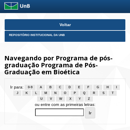
Skip
Voltar
navigation
REPOSITÓRIO INSTITUCIONAL DA UNB
Navegando por Programa de pós-
graduação Programa de Pós-
Graduação em Bioética
Ir para:
0-9
A
B
C
D
E
F
G
H
I
J
K
L
M
N
O
P
Q
R
S
T
U
V
W
X
Y
Z
ou entre com as primeiras letras: