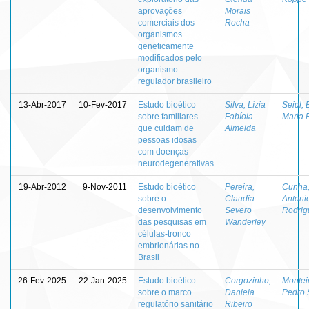
aprovações
Morais
comerciais dos
Rocha
organismos
geneticamente
modificados pelo
organismo
regulador brasileiro
13-Abr-2017
10-Fev-2017
Estudo bioético
Silva, Lízia
Seidl, 
sobre familiares
Fabíola
Maria 
que cuidam de
Almeida
pessoas idosas
com doenças
neurodegenerativas
19-Abr-2012
9-Nov-2011
Estudo bioético
Pereira,
Cunha
sobre o
Claudia
Antoni
desenvolvimento
Severo
Rodrig
das pesquisas em
Wanderley
células-tronco
embrionárias no
Brasil
26-Fev-2025
22-Jan-2025
Estudo bioético
Corgozinho,
Montei
sobre o marco
Daniela
Pedro 
regulatório sanitário
Ribeiro