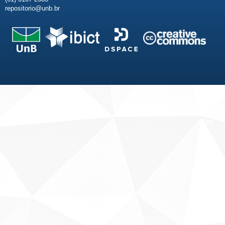
repositorio@unb.br
Fale conosco
Sobre