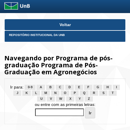
Skip
Voltar
navigation
REPOSITÓRIO INSTITUCIONAL DA UNB
Navegando por Programa de pós-
graduação Programa de Pós-
Graduação em Agronegócios
Ir para:
0-9
A
B
C
D
E
F
G
H
I
J
K
L
M
N
O
P
Q
R
S
T
U
V
W
X
Y
Z
ou entre com as primeiras letras: