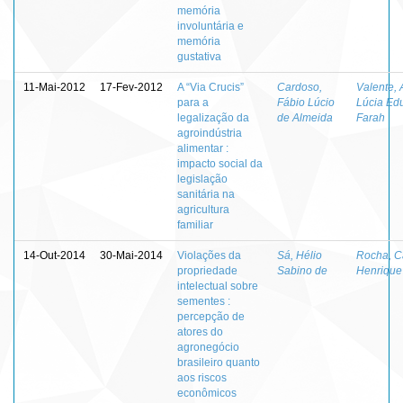
memória
involuntária e
memória
gustativa
11-Mai-2012
17-Fev-2012
A “Via Crucis”
Cardoso,
Valente,
para a
Fábio Lúcio
Lúcia Ed
legalização da
de Almeida
Farah
agroindústria
alimentar :
impacto social da
legislação
sanitária na
agricultura
familiar
14-Out-2014
30-Mai-2014
Violações da
Sá, Hélio
Rocha, C
propriedade
Sabino de
Henrique
intelectual sobre
sementes :
percepção de
atores do
agronegócio
brasileiro quanto
aos riscos
econômicos