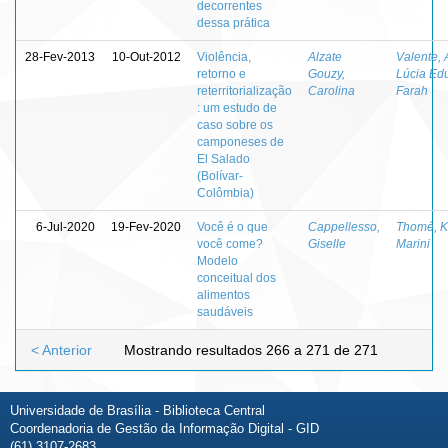
decorrentes
dessa prática
28-Fev-2013
10-Out-2012
Violência,
Alzate
Valente,
retorno e
Gouzy,
Lúcia Ed
reterritorialização
Carolina
Farah
: um estudo de
caso sobre os
camponeses de
El Salado
(Bolívar-
Colômbia)
6-Jul-2020
19-Fev-2020
Você é o que
Cappellesso,
Thomé, K
você come?
Giselle
Marini
Modelo
conceitual dos
alimentos
saudáveis
< Anterior
Mostrando resultados 266 a 271 de 271
Universidade de Brasília - Biblioteca Central
Coordenadoria de Gestão da Informação Digital - GID
(61) 3107-2683