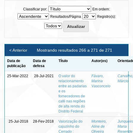
Classificar por:
Em ordem:
Resultados/Página
Registro(s):
< Anterior
Mostrando resultados 266 a 271 de 271
Data de
Data de
Título
Autor(es)
Orientad
publicação
defesa
25-Mar-2022
28-Jul-2021
O valor do
Fávaro,
Carvalho
relacionamento
Marina
Márcio
entre as padarias
Vasconcelo
e os
fornecedores de
café nas regiões
de alta renda do
Distrito Federal
25-Jul-2018
28-Fev-2018
Valorização do
Monteiro,
Junqueir
cajuzinho do
Aline de
Maria
Cerrado :
Oliveira
Resende