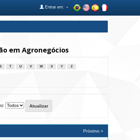
Entrar em:
ão em Agronegócios
S
T
U
V
W
X
Y
Z
s):
Próximo >