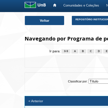
Comunidades e Coleções
Skip
REPOSITÓRIO INSTITUCIO
Voltar
navigation
Navegando por Programa de p
Ir para:
0-9
A
B
C
D
E
Classificar por:
< Anterior