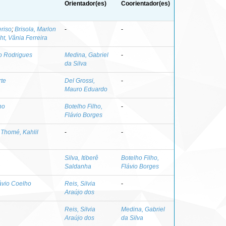
Orientador(es)
Coorientador(es)
eriso
;
Brisola, Marlon
-
-
t, Vânia Ferreira
o Rodrigues
Medina, Gabriel
-
da Silva
rte
Del Grossi,
-
Mauro Eduardo
ho
Botelho Filho,
-
Flávio Borges
;
Thomé, Kahlil
-
-
Silva, Itiberê
Botelho Filho,
Saldanha
Flávio Borges
vio Coelho
Reis, Silvia
-
Araújo dos
Reis, Silvia
Medina, Gabriel
Araújo dos
da Silva