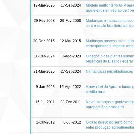
12-Mar-2025
17-Set-2024
Modelo multicritério AHP par
graneleiros em região de fron
29-Fev-2008
29-Fev-2008
Mudanças e impactos na coor
centro-oeste brasileira em de
20-Dez-2015
12-Mar-2015
Mudanças processuais no sis
correspondente impacto ambien
10-Out-2024
3-Ago-2023
O negócio das plantas aliment
orgânicas do Distrito Federal
21-Mar-2025
27-Set-2024
Nematicidas microbiológicos :
9-Jan-2023
15-Ago-2022
A nova Lei do Agro : o fundo 
crédito rural
15-Jul-2011
28-Fev-2011
Novos arranjos organizaciona
agropecuário brasileiro
2-Out-2012
6-Jul-2012
O caso queijo do serro como 
entre produção agroalimentar