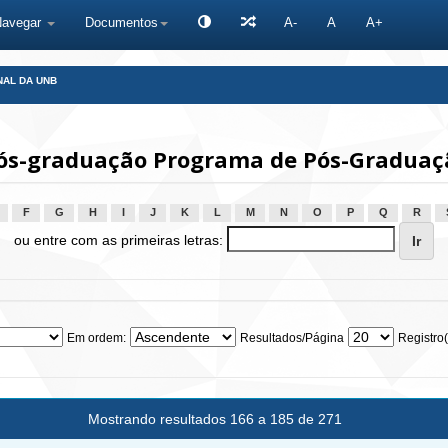
Navegar
Documentos
A-
A
A+
NAL DA UNB
ós-graduação Programa de Pós-Graduaç
F
G
H
I
J
K
L
M
N
O
P
Q
R
ou entre com as primeiras letras:
Em ordem:
Resultados/Página
Registro(
Mostrando resultados 166 a 185 de 271