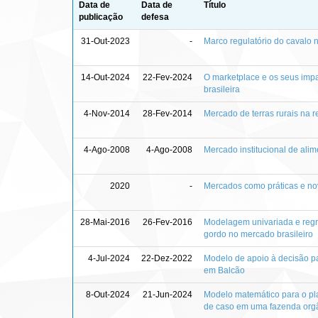
Data de
Data de
Título
publicação
defesa
31-Out-2023
-
Marco regulatório do cavalo no
14-Out-2024
22-Fev-2024
O marketplace e os seus impa
brasileira
4-Nov-2014
28-Fev-2014
Mercado de terras rurais na r
4-Ago-2008
4-Ago-2008
Mercado institucional de alime
2020
-
Mercados como práticas e nov
28-Mai-2016
26-Fev-2016
Modelagem univariada e regre
gordo no mercado brasileiro
4-Jul-2024
22-Dez-2022
Modelo de apoio à decisão pa
em Balcão
8-Out-2024
21-Jun-2024
Modelo matemático para o pla
de caso em uma fazenda orgâ