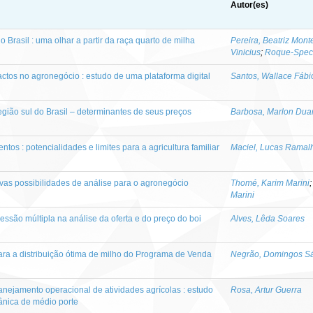
Autor(es)
 Brasil : uma olhar a partir da raça quarto de milha
Pereira, Beatriz Mont
Vinicius
;
Roque-Spech
ctos no agronegócio : estudo de uma plataforma digital
Santos, Wallace Fábi
egião sul do Brasil – determinantes de seus preços
Barbosa, Marlon Dua
ntos : potencialidades e limites para a agricultura familiar
Maciel, Lucas Ramal
as possibilidades de análise para o agronegócio
Thomé, Karim Marini
Marini
ssão múltipla na análise da oferta e do preço do boi
Alves, Lêda Soares
ra a distribuição ótima de milho do Programa de Venda
Negrão, Domingos Sá
nejamento operacional de atividades agrícolas : estudo
Rosa, Artur Guerra
nica de médio porte