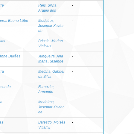
ire
Reis, Silvia
-
Araújo dos
varros Bueno Lôbo
Medeiros,
-
Josemar Xavier
de
Dias
Brisola, Marlon
-
Vinícius
hanne Durães
Junqueira, Ana
-
Maria Resende
ira
Medina, Gabriel
-
da Silva
Resende
Fornazier,
-
Armando
ra
Medeiros,
-
Josemar Xavier
de
es
Balestro, Moisés
-
Villamil