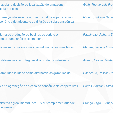
a apoiar a decisão de localização de armazéns
Guth, Thomé Luiz Fre
teira agrícola
denação do sistema agroindustrial da soja na região
Ribeiro, Juliana Gal
corrência do advento e da difusão da soja transgênica
tema de produção de bovinos de corte e o
Fachinetto, Julhana 
tal : uma análise de trajetória
ícias não convencionais : estudo multicaso nas feiras
Martins, Jessica Lor
 diferenciais tecnológicos dos produtos industriais
Araújo, Letícia Bande
garantidor solidário como alternativa às garantias do
Bitencourt, Priscila 
is no agronegócio : o caso do consórcio de cooperativas
Farias, Adilson Olivei
sistema agroalimentar local - Sial : complementaridade
França, Olga Euríped
 e turismo