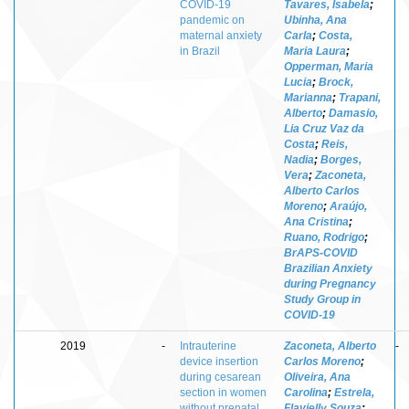
COVID-19
Tavares, Isabela
;
pandemic on
Ubinha, Ana
maternal anxiety
Carla
;
Costa,
in Brazil
Maria Laura
;
Opperman, Maria
Lucia
;
Brock,
Marianna
;
Trapani,
Alberto
;
Damasio,
Lia Cruz Vaz da
Costa
;
Reis,
Nadia
;
Borges,
Vera
;
Zaconeta,
Alberto Carlos
Moreno
;
Araújo,
Ana Cristina
;
Ruano, Rodrigo
;
BrAPS-COVID
Brazilian Anxiety
during Pregnancy
Study Group in
COVID-19
2019
-
Intrauterine
Zaconeta, Alberto
-
device insertion
Carlos Moreno
;
during cesarean
Oliveira, Ana
section in women
Carolina
;
Estrela,
without prenatal
Flavielly Souza
;