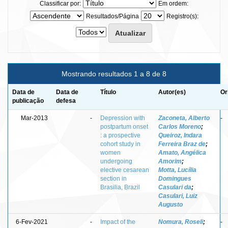
Classificar por:
Em ordem:
Resultados/Página
Registro(s):
Mostrando resultados 1 a 8 de 8
Data de
Data de
Título
Autor(es)
Or
publicação
defesa
Mar-2013
-
Depression with
Zaconeta, Alberto
-
postpartum onset
Carlos Moreno
;
: a prospective
Queiroz, Indara
cohort study in
Ferreira Braz de
;
women
Amato, Angélica
undergoing
Amorim
;
elective cesarean
Motta, Lucília
section in
Domingues
Brasilia, Brazil
Casulari da
;
Casulari, Luiz
Augusto
6-Fev-2021
-
Impact of the
Nomura, Roseli
;
-