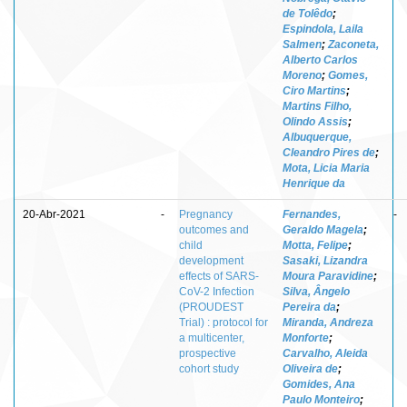
de Tolêdo
;
Espindola, Laila
Salmen
;
Zaconeta,
Alberto Carlos
Moreno
;
Gomes,
Ciro Martins
;
Martins Filho,
Olindo Assis
;
Albuquerque,
Cleandro Pires de
;
Mota, Licia Maria
Henrique da
20-Abr-2021
-
Pregnancy
Fernandes,
-
outcomes and
Geraldo Magela
;
child
Motta, Felipe
;
development
Sasaki, Lizandra
effects of SARS-
Moura Paravidine
;
CoV-2 Infection
Silva, Ângelo
(PROUDEST
Pereira da
;
Trial) : protocol for
Miranda, Andreza
a multicenter,
Monforte
;
prospective
Carvalho, Aleida
cohort study
Oliveira de
;
Gomides, Ana
Paulo Monteiro
;