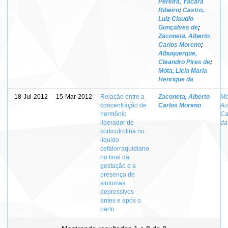
Pereira, Yacara
Ribeiro
;
Castro,
Luiz Claudio
Gonçalves de
;
Zaconeta, Alberto
Carlos Moreno
;
Albuquerque,
Cleandro Pires de
;
Mota, Licia Maria
Henrique da
18-Jul-2012
15-Mar-2012
Relação entre a
Zaconeta, Alberto
Mo
concentração de
Carlos Moreno
Au
hormônio
Ca
liberador de
da
corticotrofina no
líquido
cefalorraquidiano
no final da
gestação e a
presença de
sintomas
depressivos
antes e após o
parto