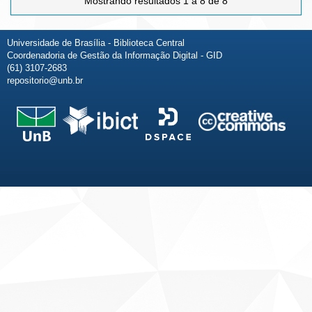
Mostrando resultados 1 a 8 de 8
Universidade de Brasília - Biblioteca Central
Coordenadoria de Gestão da Informação Digital - GID
(61) 3107-2683
repositorio@unb.br
Fale conosco
Sobre