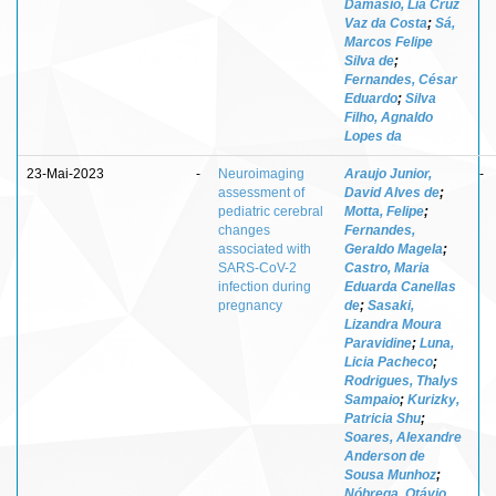
Damasio, Lia Cruz
Vaz da Costa
;
Sá,
Marcos Felipe
Silva de
;
Fernandes, César
Eduardo
;
Silva
Filho, Agnaldo
Lopes da
23-Mai-2023
-
Neuroimaging
Araujo Junior,
-
assessment of
David Alves de
;
pediatric cerebral
Motta, Felipe
;
changes
Fernandes,
associated with
Geraldo Magela
;
SARS-CoV-2
Castro, Maria
infection during
Eduarda Canellas
pregnancy
de
;
Sasaki,
Lizandra Moura
Paravidine
;
Luna,
Licia Pacheco
;
Rodrigues, Thalys
Sampaio
;
Kurizky,
Patricia Shu
;
Soares, Alexandre
Anderson de
Sousa Munhoz
;
Nóbrega, Otávio