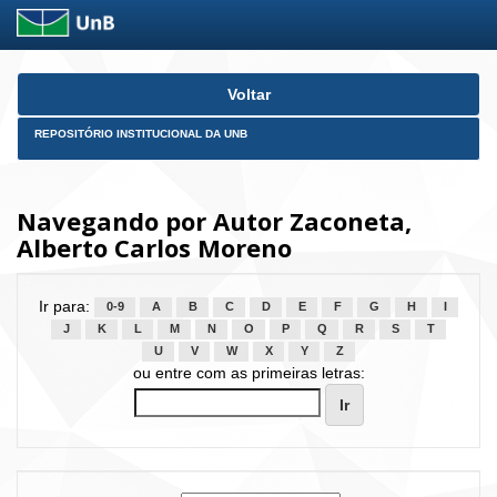
Skip
Voltar
navigation
REPOSITÓRIO INSTITUCIONAL DA UNB
Navegando por Autor Zaconeta,
Alberto Carlos Moreno
Ir para:
0-9
A
B
C
D
E
F
G
H
I
J
K
L
M
N
O
P
Q
R
S
T
U
V
W
X
Y
Z
ou entre com as primeiras letras: