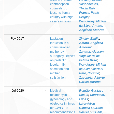
contraception
Vasconcelos,
counseling :
Thalia Maia
;
lessons from a
França, Paulo
country with high
Sergio
;
cesarean rates
Wanderley, Miriam
da Silva
;
Amato,
Angélica Amorim
Fev-2017
-
Lactation
Zingler, Emilie
;
-
induction in a
Amato, Angélica
commissioned
Amorim
;
mother by
Zanatta, Alysson
;
surrogacy : effects
Vogt, Maria de
on prolactin
Fátima Brito
;
levels, milk
Wanderley, Miriam
secretion and
da Silva
;
Mariani
mother
Neto, Coríntio
;
satisfaction
Zaconeta, Alberto
Carlos Moreno
Jul-2020
-
Medical
Romão, Gustavo
-
residency in
Salata
;
Schreiner,
gynecology and
Lucas
;
obstetrics in times
Laranjeiras,
of COVID-19 :
Claudia Lourdes
recommendations
Soares
;
Di Bella,