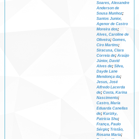
Soares, Alexandre
Anderson de
Sousa Munhoz
;
Santos Junior,
Agenor de Castro
Moreira dos
;
Alves, Caroline de
Oliveira
;
Gomes,
Ciro Martins
;
Siracusa, Clara
Correia de
;
Araújo
Júnior, David
Alves de
;
Silva,
Dayde Lane
Mendonça da
;
Jesus, José
Alfredo Lacerda
de
;
Costa, Karina
Nascimento
;
Castro, Maria
Eduarda Canellas
de
;
Kurizky,
Patricia Shu
;
França, Paulo
Sérgio
;
Tristão,
Rosana Maria
;