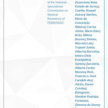
of the National
Zsuzsanna Ilona
Specialized
Katalin de Jarmy
;
Commission on
Coelho, Raquel
Medical
Autran
;
Simões,
Residency of
Maria da
FEBRASGO
Conceição
Ribeiro
;
Correa
Júnior, Mario Dias
;
Brito, Milena
Bastos
;
Steiner,
Marcelo Luis
;
Trapani Junior,
Alberto
;
Barcelos,
Ionara Diniz
Evangelista
Santos
;
Zaconeta,
Alberto Carlos
Moreno
;
Reis,
Francisco José
Candido dos
;
Abrão, Karen
Cristina
;
Botogoski,
Sheldon Rodrigo
;
Fortunato,
Giovana da Gama
;