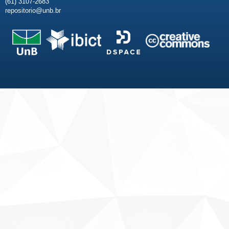
(61) 3107-2683
repositorio@unb.br
Fale conosco
Sobre