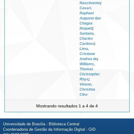
Nascimento
;
Casari,
Raphael
Augusto das
Chagas
Noqueli
;
Santana,
Charles
Cardoso
;
Lima,
Cristiane
Andrea de
;
Williams,
Thomas
Christopher
Rhys
;
Vinson,
Christina
Cleo
Mostrando resultados 1 a 4 de 4
Universidade de Brasília - Biblioteca Central
Coordenadoria de Gestão da Informação Digital - GID