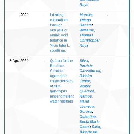
Rhys
2021
-
Inferring
Moreira,
-
catabolism
Thiago
through
Batista
;
analysis of
Williams,
amino acid
Thomas
balance in
Christopher
Vicia faba L.
Rhys
seedlings
2-Ago-2021
-
Quinoa for the
Silva,
-
Brazilian
Patrícia
Cerrado :
Carvalho da
;
agronomic
Ribeiro
characteristics
Junior,
of elite
Walter
genotypes
Quadros
;
under different
Ramos,
water regimes
Maria
Lucrecia
Gerosa
;
Celestino,
Sonia Maria
Costa
;
Silva,
Alberto do