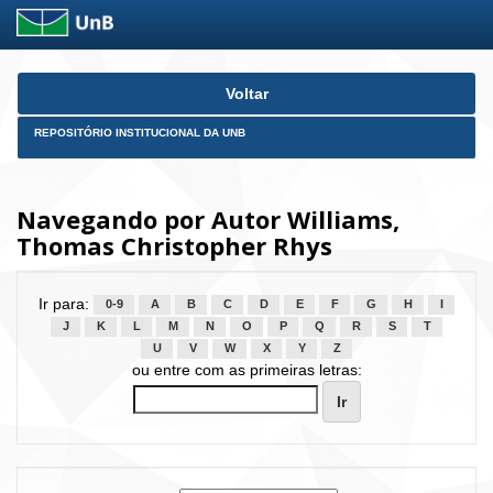
Skip
Voltar
navigation
REPOSITÓRIO INSTITUCIONAL DA UNB
Navegando por Autor Williams,
Thomas Christopher Rhys
Ir para:
0-9
A
B
C
D
E
F
G
H
I
J
K
L
M
N
O
P
Q
R
S
T
U
V
W
X
Y
Z
ou entre com as primeiras letras: