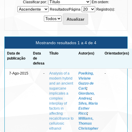
Classificar por:
Em ordem:
Resultados/Página
Registro(s):
Mostrando resultados 1 a 4 de 4
Data de
Data
Título
Autor(es)
Orientador(es)
publicação
de
defesa
7-Ago-2015
-
Analysis of a
Poelking,
-
modern hybrid
Viviane
and an ancient
Guzzo de
sugarcane
Carli
;
implicates a
Giordano,
complex
Andrea
;
interplay of
Silva, Maria
factors in
Esther
affecting
Ricci
;
recalcitrance to
Williams,
cellulosic
Thomas
ethanol
Christopher