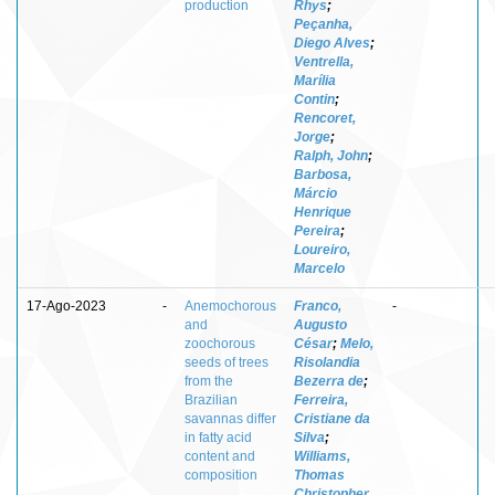
production
Rhys
;
Peçanha,
Diego Alves
;
Ventrella,
Marília
Contin
;
Rencoret,
Jorge
;
Ralph, John
;
Barbosa,
Márcio
Henrique
Pereira
;
Loureiro,
Marcelo
17-Ago-2023
-
Anemochorous
Franco,
-
and
Augusto
zoochorous
César
;
Melo,
seeds of trees
Risolandia
from the
Bezerra de
;
Brazilian
Ferreira,
savannas differ
Cristiane da
in fatty acid
Silva
;
content and
Williams,
composition
Thomas
Christopher