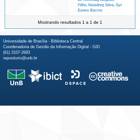
Filho, Natalino
;
Silva, Gyl
Eanes Barros
Mostrando resultados 1 a 1 de 1
Universidade de Brasília - Biblioteca Central
Coordenadoria de Gestão da Informação Digital - GID
(61) 3107-2683
repositorio@unb.br
Fale conosco
Sobre