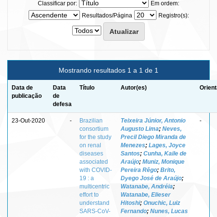
Classificar por:
Em ordem:
Resultados/Página
Registro(s):
Mostrando resultados 1 a 1 de 1
Data de
Data
Título
Autor(es)
Orient
publicação
de
defesa
23-Out-2020
-
Brazilian
Teixeira Júnior, Antonio
-
consortium
Augusto Lima
;
Neves,
for the study
Precil Diego Miranda de
on renal
Menezes
;
Lages, Joyce
diseases
Santos
;
Cunha, Kaile de
associated
Araújo
;
Muniz, Monique
with COVID-
Pereira Rêgo
;
Brito,
19 : a
Dyego José de Araújo
;
multicentric
Watanabe, Andréia
;
effort to
Watanabe, Elieser
understand
Hitoshi
;
Onuchic, Luiz
SARS-CoV-
Fernando
;
Nunes, Lucas