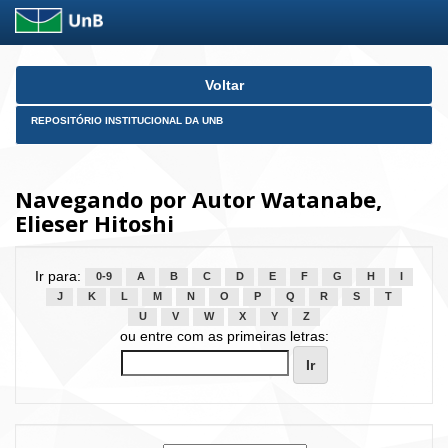
Skip
Voltar
navigation
REPOSITÓRIO INSTITUCIONAL DA UNB
Navegando por Autor Watanabe,
Elieser Hitoshi
Ir para:
0-9
A
B
C
D
E
F
G
H
I
J
K
L
M
N
O
P
Q
R
S
T
U
V
W
X
Y
Z
ou entre com as primeiras letras: