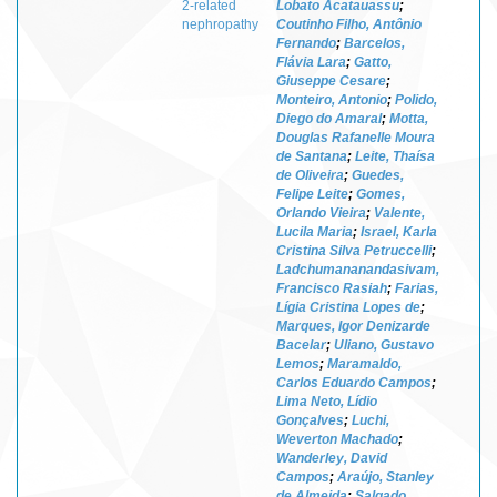
2-related
Lobato Acatauassu
;
nephropathy
Coutinho Filho, Antônio
Fernando
;
Barcelos,
Flávia Lara
;
Gatto,
Giuseppe Cesare
;
Monteiro, Antonio
;
Polido,
Diego do Amaral
;
Motta,
Douglas Rafanelle Moura
de Santana
;
Leite, Thaísa
de Oliveira
;
Guedes,
Felipe Leite
;
Gomes,
Orlando Vieira
;
Valente,
Lucila Maria
;
Israel, Karla
Cristina Silva Petruccelli
;
Ladchumananandasivam,
Francisco Rasiah
;
Farias,
Lígia Cristina Lopes de
;
Marques, Igor Denizarde
Bacelar
;
Uliano, Gustavo
Lemos
;
Maramaldo,
Carlos Eduardo Campos
;
Lima Neto, Lídio
Gonçalves
;
Luchi,
Weverton Machado
;
Wanderley, David
Campos
;
Araújo, Stanley
de Almeida
;
Salgado