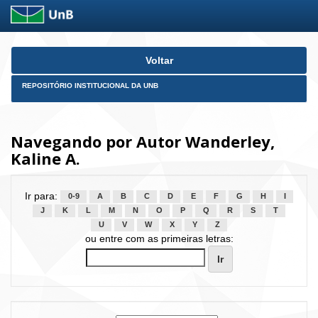
Skip
Voltar
navigation
REPOSITÓRIO INSTITUCIONAL DA UNB
Navegando por Autor Wanderley,
Kaline A.
Ir para:
0-9
A
B
C
D
E
F
G
H
I
J
K
L
M
N
O
P
Q
R
S
T
U
V
W
X
Y
Z
ou entre com as primeiras letras: