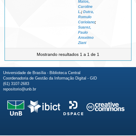
Matos,
Caroline
L.
;
Dutra,
Romulo
Coriolano
;
Suarez,
Paulo
Anselmo
Ziani
Mostrando resultados 1 a 1 de 1
Universidade de Brasília - Biblioteca Central
Coordenadoria de Gestão da Informação Digital - GID
(61) 3107-2683
repositorio@unb.br