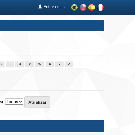
Entrar em:
S
T
U
V
W
X
Y
Z
s):