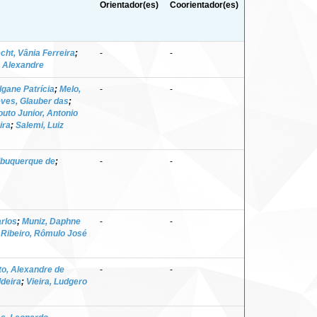
Orientador(es)
Coorientador(es)
ht, Vânia Ferreira
;
-
-
, Alexandre
lgane Patrícia
;
Melo,
-
-
ves, Glauber das
;
uto Junior, Antonio
ira
;
Salemi, Luiz
lbuquerque de
;
-
-
rlos
;
Muniz, Daphne
-
-
;
Ribeiro, Rômulo José
to, Alexandre de
-
-
ldeira
;
Vieira, Ludgero