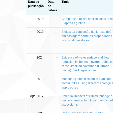
Data de
Data
Título
publicação
de
defesa
2018
-
Comparison of two artificial diets to re
Elaphria agrotina
2019
-
Efeitos da conversão de floresta ripár
em pastagem sobre as propriedades
físico-hídricas do solo
2024
-
Evidence of water surface and flow
reduction in the main hydrographic b
of the Brazilian savannah (Cerrado
biome): the Araguaia river
2019
-
Monitoring simplification in plankton
communities using different ecologica
approaches
Ago-2012
-
Potential impacts of climate change o
biogeochemical functioning of Cerra
ecosystems