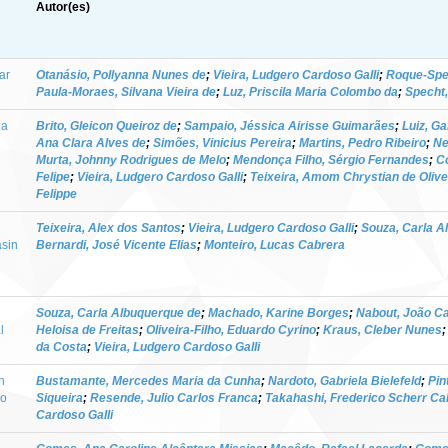
Autor(es)
ar
Otanásio, Pollyanna Nunes de
;
Vieira, Ludgero Cardoso Galli
;
Roque-Spec
Paula-Moraes, Silvana Vieira de
;
Luz, Priscila Maria Colombo da
;
Specht
ia
Brito, Gleicon Queiroz de
;
Sampaio, Jéssica Airisse Guimarães
;
Luiz, Ga
Ana Clara Alves de
;
Simões, Vinicius Pereira
;
Martins, Pedro Ribeiro
;
Ne
Murta, Johnny Rodrigues de Melo
;
Mendonça Filho, Sérgio Fernandes
;
Co
Felipe
;
Vieira, Ludgero Cardoso Galli
;
Teixeira, Amom Chrystian de Olive
Felippe
Teixeira, Alex dos Santos
;
Vieira, Ludgero Cardoso Galli
;
Souza, Carla A
asin
Bernardi, José Vicente Elias
;
Monteiro, Lucas Cabrera
Souza, Carla Albuquerque de
;
Machado, Karine Borges
;
Nabout, João Ca
l
Heloisa de Freitas
;
Oliveira-Filho, Eduardo Cyrino
;
Kraus, Cleber Nunes
da Costa
;
Vieira, Ludgero Cardoso Galli
n
Bustamante, Mercedes Maria da Cunha
;
Nardoto, Gabriela Bielefeld
;
Pin
do
Siqueira
;
Resende, Julio Carlos Franca
;
Takahashi, Frederico Scherr Ca
Cardoso Galli