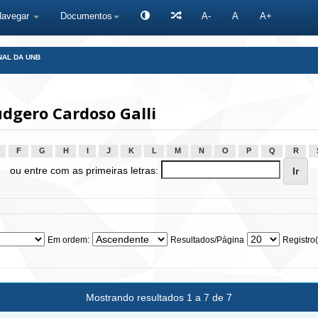
Navegar
Documentos
A-
A
A+
NAL DA UNB
udgero Cardoso Galli
F
G
H
I
J
K
L
M
N
O
P
Q
R
ou entre com as primeiras letras:
Em ordem:
Resultados/Página
Registro(
Mostrando resultados 1 a 7 de 7