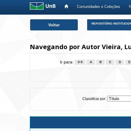
Comunidades e Coleções
Skip
REPOSITÓRIO INSTITUCIO
Voltar
navigation
Navegando por Autor Vieira, L
Ir para:
0-9
A
B
C
D
E
Classificar por: