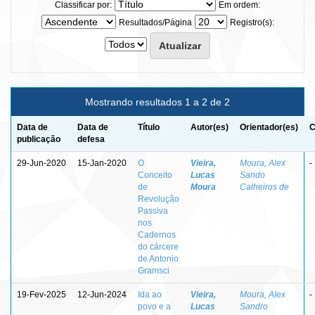
Classificar por:
Em ordem:
Resultados/Página
Registro(s):
Mostrando resultados 1 a 2 de 2
Data de
Data de
Título
Autor(es)
Orientador(es)
C
publicação
defesa
29-Jun-2020
15-Jan-2020
O
Vieira,
Moura, Alex
-
Conceito
Lucas
Sando
de
Moura
Calheiros de
Revolução
Passiva
nos
Cadernos
do cárcere
de Antonio
Gramsci
19-Fev-2025
12-Jun-2024
Ida ao
Vieira,
Moura, Alex
-
povo e a
Lucas
Sandro