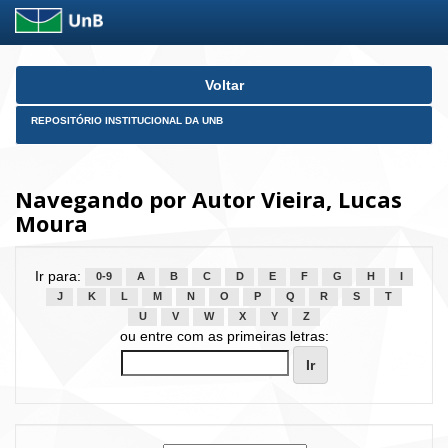
Skip
Voltar
navigation
REPOSITÓRIO INSTITUCIONAL DA UNB
Navegando por Autor Vieira, Lucas
Moura
Ir para:
0-9
A
B
C
D
E
F
G
H
I
J
K
L
M
N
O
P
Q
R
S
T
U
V
W
X
Y
Z
ou entre com as primeiras letras: