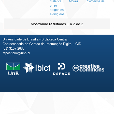
dialética
Moura
Calheiros de
entre
dirigentes
e dirigidos
Mostrando resultados 1 a 2 de 2
Universidade de Brasília - Biblioteca Central
Coordenadoria de Gestão da Informação Digital - GID
(61) 3107-2683
repositorio@unb.br
Fale conosco
Sobre