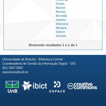
Farias,
Mareni
Rocha
;
Bertoldi,
Andréa
Dâmaso
;
Mengue,
Sotero
Serrate
Mostrando resultados 1 a 1 de 1
Universidade de Brasília - Biblioteca Central
Coordenadoria de Gestão da Informação Digital - GID
(61) 3107-2683
repositorio@unb.br