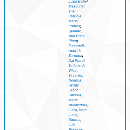
Luzia Izabel
Mesquita
;
Thé,
Patrícia
Maria
Pontes
;
Quidute,
Ana Rosa
Pinto
;
Fontanella,
Andréia
Turmina
;
Dal Pizzol,
Tatiane da
Silva
;
Tavares,
Noemia
Urruth
Leão
;
Oliveira,
Maria
Auxiliadora
;
Luiza, Vera
Lucia
;
Ramos,
Luiz
Roberto
;