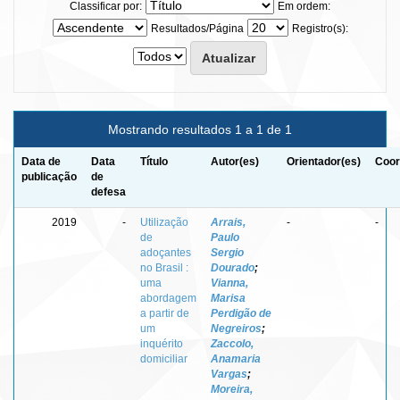
Classificar por:
Em ordem:
Resultados/Página
Registro(s):
Mostrando resultados 1 a 1 de 1
Data de
Data
Título
Autor(es)
Orientador(es)
Coor
publicação
de
defesa
2019
-
Utilização
Arrais,
-
-
de
Paulo
adoçantes
Sergio
no Brasil :
Dourado
;
uma
Vianna,
abordagem
Marisa
a partir de
Perdigão de
um
Negreiros
;
inquérito
Zaccolo,
domiciliar
Anamaria
Vargas
;
Moreira,