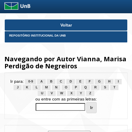
Skip
Voltar
navigation
REPOSITÓRIO INSTITUCIONAL DA UNB
Navegando por Autor Vianna, Marisa
Perdigão de Negreiros
Ir para:
0-9
A
B
C
D
E
F
G
H
I
J
K
L
M
N
O
P
Q
R
S
T
U
V
W
X
Y
Z
ou entre com as primeiras letras: