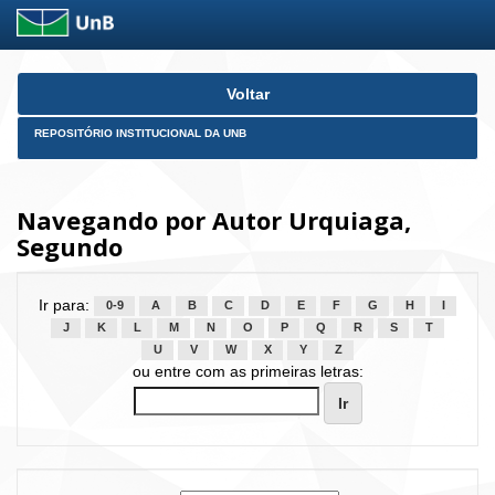
Skip
Voltar
navigation
REPOSITÓRIO INSTITUCIONAL DA UNB
Navegando por Autor Urquiaga,
Segundo
Ir para:
0-9
A
B
C
D
E
F
G
H
I
J
K
L
M
N
O
P
Q
R
S
T
U
V
W
X
Y
Z
ou entre com as primeiras letras: