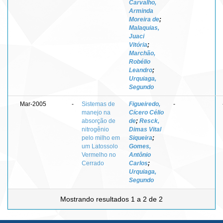
Carvalho,
Arminda
Moreira de
;
Malaquias,
Juaci
Vitória
;
Marchão,
Robélio
Leandro
;
Urquiaga,
Segundo
Mar-2005
-
Sistemas de
Figueiredo,
-
manejo na
Cícero Célio
absorção de
de
;
Resck,
nitrogênio
Dimas Vital
pelo milho em
Siqueira
;
um Latossolo
Gomes,
Vermelho no
Antônio
Cerrado
Carlos
;
Urquiaga,
Segundo
Mostrando resultados 1 a 2 de 2