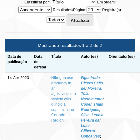
Classificar por:
Em ordem:
Resultados/Página
Registro(s):
Mostrando resultados 1 a 2 de 2
Data de
Data
Título
Autor(es)
Orientador(es)
publicação
de
defesa
14-Abr-2023
-
Nitrogen use
Figueiredo,
-
efficiency in
Cícero Célio
an
de
;
Moreira,
agrisilviculture
Túlio
system with
Nascimento
;
gliricidia
Coser, Thais
sepium in the
Rodrigues
;
Cerrado
Silva, Letícia
Region
Pereira da
;
Leite,
Gilberto
Gonçalves
;