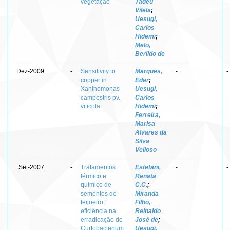
vegetação
Tadeu
Vilela
;
Uesugi,
Carlos
Hidemi
;
Melo,
Berildo de
Dez-2009
-
Sensitivity to
Marques,
-
-
copper in
Eder
;
Xanthomonas
Uesugi,
campestris pv.
Carlos
viticola
Hidemi
;
Ferreira,
Marisa
Alvares da
Silva
Velloso
Set-2007
-
Tratamentos
Estefani,
-
-
térmico e
Renata
químico de
C.C.
;
sementes de
Miranda
feijoeiro :
Filho,
eficiência na
Reinaldo
erradicação de
José de
;
Curtobacterium
Uesugi,