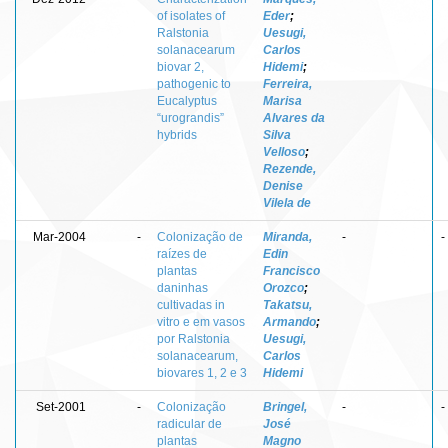
of isolates of
Eder
;
Ralstonia
Uesugi,
solanacearum
Carlos
biovar 2,
Hidemi
;
pathogenic to
Ferreira,
Eucalyptus
Marisa
“urograndis”
Alvares da
hybrids
Silva
Velloso
;
Rezende,
Denise
Vilela de
Mar-2004
-
Colonização de
Miranda,
-
-
raízes de
Edin
plantas
Francisco
daninhas
Orozco
;
cultivadas in
Takatsu,
vitro e em vasos
Armando
;
por Ralstonia
Uesugi,
solanacearum,
Carlos
biovares 1, 2 e 3
Hidemi
Set-2001
-
Colonização
Bringel,
-
-
radicular de
José
plantas
Magno