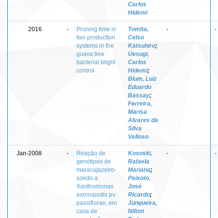
Carlos
Hidemi
2016
-
Pruning time in
Tomita,
-
-
two production
Celso
systems in the
Katsuhiro
;
guava tree
Uesugi,
bacterial blight
Carlos
control
Hidemi
;
Blum, Luiz
Eduardo
Bassay
;
Ferreira,
Marisa
Alvares da
Silva
Velloso
Jan-2008
-
Reação de
Kososki,
-
-
genótipos de
Rafaela
maracujazeiro-
Mariana
;
azedo a
Peixoto,
Xanthomonas
José
axonopodis pv.
Ricardo
;
passiflorae, em
Junqueira,
casa de
Nilton