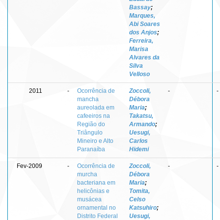
Bassay
;
Marques,
Abi Soares
dos Anjos
;
Ferreira,
Marisa
Alvares da
Silva
Velloso
2011
-
Ocorrência de
Zoccoli,
-
-
mancha
Débora
aureolada em
Maria
;
cafeeiros na
Takatsu,
Região do
Armando
;
Triângulo
Uesugi,
Mineiro e Alto
Carlos
Paranaíba
Hidemi
Fev-2009
-
Ocorrência de
Zoccoli,
-
-
murcha
Débora
bacteriana em
Maria
;
helicônias e
Tomita,
musácea
Celso
ornamental no
Katsuhiro
;
Distrito Federal
Uesugi,