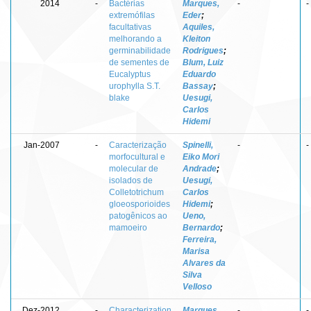
2014
-
Bactérias
Marques,
-
-
extremófilas
Eder
;
facultativas
Aquiles,
melhorando a
Kleiton
germinabilidade
Rodrigues
;
de sementes de
Blum, Luiz
Eucalyptus
Eduardo
urophylla S.T.
Bassay
;
blake
Uesugi,
Carlos
Hidemi
Jan-2007
-
Caracterização
Spinelli,
-
-
morfocultural e
Eiko Mori
molecular de
Andrade
;
isolados de
Uesugi,
Colletotrichum
Carlos
gloeosporioides
Hidemi
;
patogênicos ao
Ueno,
mamoeiro
Bernardo
;
Ferreira,
Marisa
Alvares da
Silva
Velloso
Dez-2012
-
Characterization
Marques,
-
-