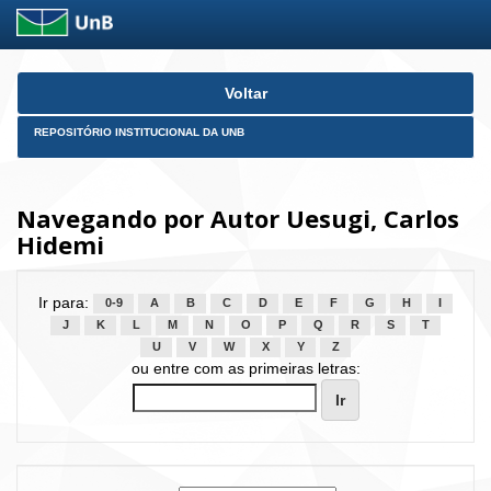
Skip
Voltar
navigation
REPOSITÓRIO INSTITUCIONAL DA UNB
Navegando por Autor Uesugi, Carlos
Hidemi
Ir para:
0-9
A
B
C
D
E
F
G
H
I
J
K
L
M
N
O
P
Q
R
S
T
U
V
W
X
Y
Z
ou entre com as primeiras letras: