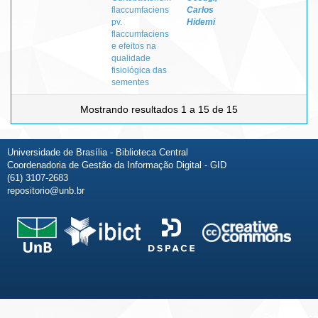
flaccumfaciens
Carlos
pv.
Hidemi
flaccumfaciens
e efeitos na
qualidade
fisiológica das
sementes
Mostrando resultados 1 a 15 de 15
Universidade de Brasília - Biblioteca Central
Coordenadoria de Gestão da Informação Digital - GID
(61) 3107-2683
repositorio@unb.br
Fale conosco