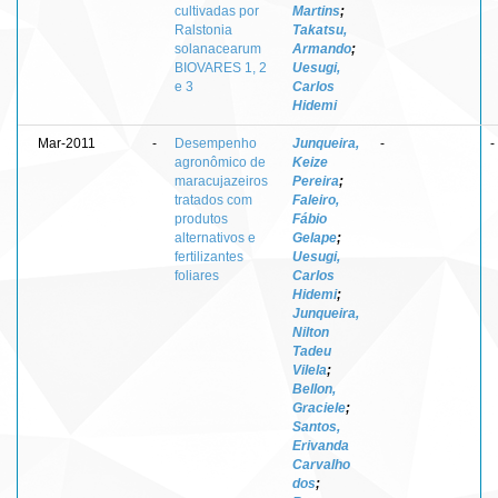
cultivadas por
Martins
;
Ralstonia
Takatsu,
solanacearum
Armando
;
BIOVARES 1, 2
Uesugi,
e 3
Carlos
Hidemi
Mar-2011
-
Desempenho
Junqueira,
-
-
agronômico de
Keize
maracujazeiros
Pereira
;
tratados com
Faleiro,
produtos
Fábio
alternativos e
Gelape
;
fertilizantes
Uesugi,
foliares
Carlos
Hidemi
;
Junqueira,
Nilton
Tadeu
Vilela
;
Bellon,
Graciele
;
Santos,
Erivanda
Carvalho
dos
;