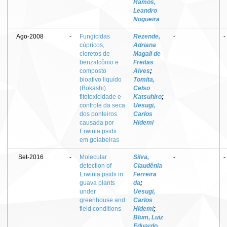
Ramos,
Leandro
Nogueira
Ago-2008
-
Fungicidas
Rezende,
-
-
cúpricos,
Adriana
cloretos de
Magali de
benzalcônio e
Freitas
composto
Alves
;
bioativo liquído
Tomita,
(Bokashi) :
Celso
fitotoxicidade e
Katsuhiro
;
controle da seca
Uesugi,
dos ponteiros
Carlos
causada por
Hidemi
Erwinia psidii
em goiabeiras
Set-2016
-
Molecular
Silva,
-
-
detection of
Claudênia
Erwinia psidii in
Ferreira
guava plants
da
;
under
Uesugi,
greenhouse and
Carlos
field conditions
Hidemi
;
Blum, Luiz
Eduardo