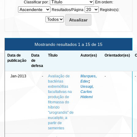
Classificar por:
Em ordem:
Resultados/Página
Registro(s):
Mostrando resultados 1 a 15 de 15
Data de
Data
Título
Autor(es)
Orientador(es)
C
publicação
de
defesa
Jan-2013
-
Avaliação de
Marques,
-
-
bactérias
Eder
;
extremófilas
Uesugi,
facultativas na
Carlos
produção de
Hidemi
fitomassa do
híbrido
"urograndis" de
eucalipto, a
partir de
sementes