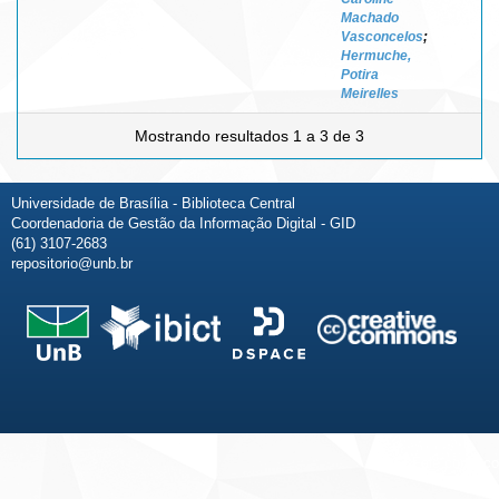
Machado
Vasconcelos
;
Hermuche,
Potira
Meirelles
Mostrando resultados 1 a 3 de 3
Universidade de Brasília - Biblioteca Central
Coordenadoria de Gestão da Informação Digital - GID
(61) 3107-2683
repositorio@unb.br
Fale conosco