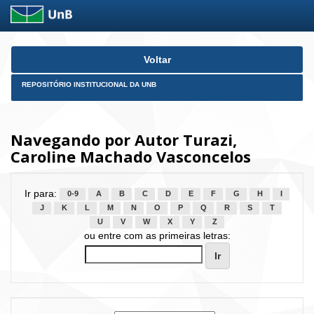
Skip
Voltar
navigation
REPOSITÓRIO INSTITUCIONAL DA UNB
Navegando por Autor Turazi,
Caroline Machado Vasconcelos
Ir para:
0-9
A
B
C
D
E
F
G
H
I
J
K
L
M
N
O
P
Q
R
S
T
U
V
W
X
Y
Z
ou entre com as primeiras letras: