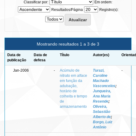
Classificar por:
Em ordem:
Resultados/Página
Registro(s):
Mostrando resultados 1 a 3 de 3
Data de
Data de
Título
Autor(es)
Orientad
publicação
defesa
Jan-2006
-
Acúmulo de
Turazi,
-
nitrato em alface
Caroline
em função da
Machado
adubação,
Vasconcelos
;
horário de
Junqueira,
colheita e tempo
Ana Maria
de
Resende
;
armazenamento
Oliveira,
Sebastião
Alberto de
;
Borgo, Luiz
Antônio