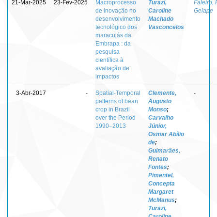
21-Mar-2025
23-Fev-2025
Macroprocesso
Turazi,
Faleiro,
de inovação no
Caroline
Gelape
desenvolvimento
Machado
tecnológico dos
Vasconcelos
maracujás da
Embrapa : da
pesquisa
científica à
avaliação de
impactos
3-Abr-2017
-
Spatial-Temporal
Clemente,
-
patterns of bean
Augusto
crop in Brazil
Monso
;
over the Period
Carvalho
1990–2013
Júnior,
Osmar Abílio
de
;
Guimarães,
Renato
Fontes
;
Pimentel,
Concepta
Margaret
McManus
;
Turazi,
Caroline