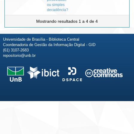
ou simples
decadência?
Mostrando resultados 1 a 4 de 4
Universidade de Brasília - Biblioteca Central
Coordenadoria de Gestão da Informação Digital - GID
(61) 3107-2683
repositorio@unb.br
Fale conosco
Sobre