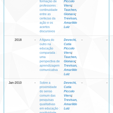
formação de
Piccolo
professores :
Viero
;
continuidade
Tauchen,
entre as
Gionara
;
certezas da
Trevisan,
ação e os
Amarildo
acertos
Luiz
discursivos
2018
-
A figura do
Devechi,
-
-
outro na
Catia
educação
Piccolo
comparada :
Viero
;
uma
Tauchen,
perspectiva de
Gionara
;
aprendizagem
Trevisan,
comunicativa
Amarildo
Luiz
Jan-2010
-
Sobre a
Devechi,
-
-
proximidade
Catia
do senso
Piccolo
comum das
Viero
;
pesquisas
Trevisan,
qualitativas
Amarildo
em educação :
Luiz
positividade