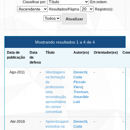
Classificar por:
Em ordem:
Resultados/Página
Registro(s):
Mostrando resultados 1 a 4 de 4
Data de
Data
Título
Autor(es)
Orientador(es)
Coor
publicação
de
defesa
Ago-2011
-
Abordagens
Devechi,
-
-
na formação
Catia
de
Piccolo
professores :
Viero
;
uma
Trevisan,
reconstrução
Amarildo
aproximativa
Luiz
do campo
conceitual
Abr-2016
-
Aprendizagem
Devechi,
-
-
evolutiva na
Catia