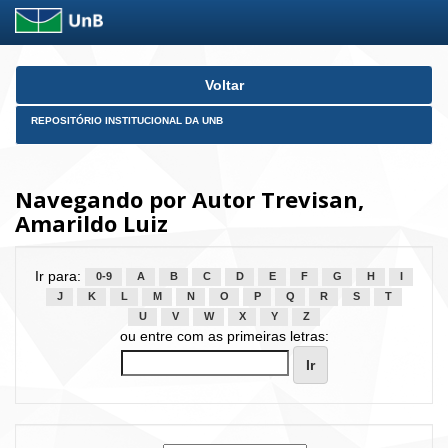
Skip
Voltar
navigation
REPOSITÓRIO INSTITUCIONAL DA UNB
Navegando por Autor Trevisan,
Amarildo Luiz
Ir para:
0-9
A
B
C
D
E
F
G
H
I
J
K
L
M
N
O
P
Q
R
S
T
U
V
W
X
Y
Z
ou entre com as primeiras letras: