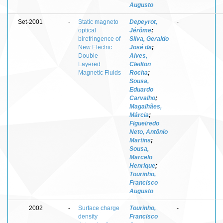
Augusto
Set-2001
-
Static magneto
Depeyrot,
-
optical
Jérôme
;
birefringence of
Silva, Geraldo
New Electric
José da
;
Double
Alves,
Layered
Cleilton
Magnetic Fluids
Rocha
;
Sousa,
Eduardo
Carvalho
;
Magalhães,
Márcia
;
Figueiredo
Neto, Antônio
Martins
;
Sousa,
Marcelo
Henrique
;
Tourinho,
Francisco
Augusto
2002
-
Surface charge
Tourinho,
-
density
Francisco