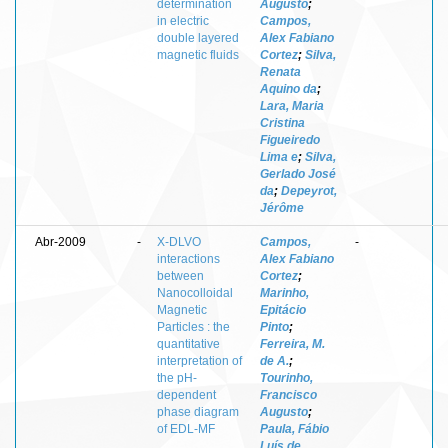
determination
Augusto
;
in electric
Campos,
double layered
Alex Fabiano
magnetic fluids
Cortez
;
Silva,
Renata
Aquino da
;
Lara, Maria
Cristina
Figueiredo
Lima e
;
Silva,
Gerlado José
da
;
Depeyrot,
Jérôme
Abr-2009
-
X-DLVO
Campos,
-
interactions
Alex Fabiano
between
Cortez
;
Nanocolloidal
Marinho,
Magnetic
Epitácio
Particles : the
Pinto
;
quantitative
Ferreira, M.
interpretation of
de A.
;
the pH-
Tourinho,
dependent
Francisco
phase diagram
Augusto
;
of EDL-MF
Paula, Fábio
Luís de