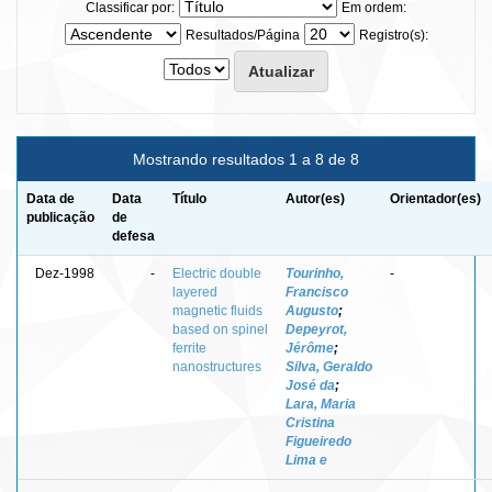
Classificar por:
Em ordem:
Resultados/Página
Registro(s):
Mostrando resultados 1 a 8 de 8
Data de
Data
Título
Autor(es)
Orientador(es)
publicação
de
defesa
Dez-1998
-
Electric double
Tourinho,
-
layered
Francisco
magnetic fluids
Augusto
;
based on spinel
Depeyrot,
ferrite
Jérôme
;
nanostructures
Silva, Geraldo
José da
;
Lara, Maria
Cristina
Figueiredo
Lima e