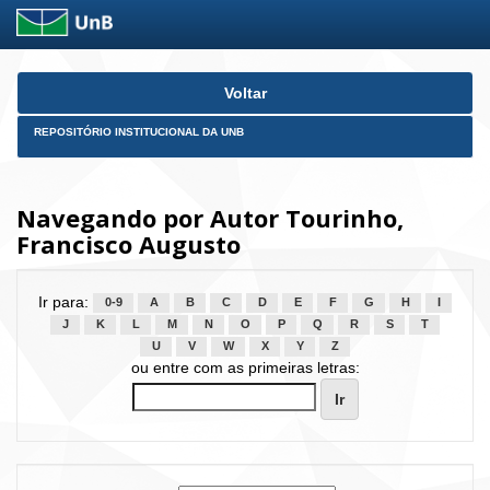
Skip
Voltar
navigation
REPOSITÓRIO INSTITUCIONAL DA UNB
Navegando por Autor Tourinho,
Francisco Augusto
Ir para:
0-9
A
B
C
D
E
F
G
H
I
J
K
L
M
N
O
P
Q
R
S
T
U
V
W
X
Y
Z
ou entre com as primeiras letras: