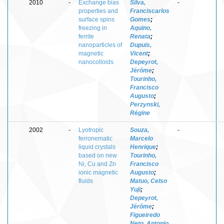
2010
-
Exchange bias
Silva,
-
properties and
Franciscarlos
surface spins
Gomes
;
freezing in
Aquino,
ferrite
Renata
;
nanoparticles of
Dupuis,
magnetic
Vicent
;
nanocolloids
Depeyrot,
Jérôme
;
Tourinho,
Francisco
Augusto
;
Perzynski,
Régine
2002
-
Lyotropic
Souza,
-
ferronematic
Marcelo
liquid crystals
Henrique
;
based on new
Tourinho,
Ni, Cu and Zn
Francisco
ionic magnetic
Augusto
;
fluids
Matuo, Celso
Yuji
;
Depeyrot,
Jérôme
;
Figueiredo
Neto, Antonio