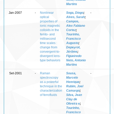
Martins
Jan-2007
-
Nonlinear
Soga, Diogo
;
-
optical
Alves, Sarah
;
properties of
Campos,
ionic magnetic
Alex Fabiano
colloids in the
Cortez
;
femto- and
Tourinho,
millisecond
Francisco
time scales :
Augusto
;
change from
Depeyrot,
convergent-to-
Jérôme
;
divergent lens-
Figueiredo
type behaviors
Neto, Antonio
Martins
Set-2001
-
Raman
Sousa,
-
spectroscopy
Marcelo
as a powerful
Henrique
;
technique in the
Rubim, Joel
characterization
Camargo
;
of ferrofluids
Silva, Jean
Clay de
Oliveira e
;
Tourinho,
Francisco