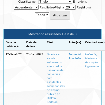
Classificar por:
Em ordem:
Resultados/Página
Registro(s):
Mostrando resultados 1 a 3 de 3
Data de
Data de
Título
Autor(es)
Orientador(es)
publicação
defesa
12-Dez-2023
23-Dez-2022
Bioética e
Tomasini,
Holanda,
escuta :
Ana Júlia
Marianna
sofrimentos
Assunção
anunciados
Figueiredo
nas rodas de
conversas
com
estudantes
secundaristas
do ensino
público do
Distrito
Federal -