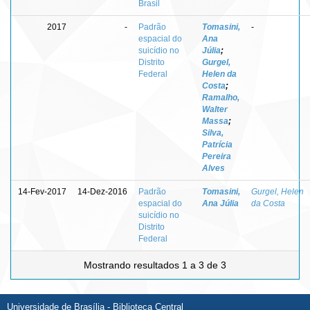
Brasil
2017
-
Padrão
Tomasini,
-
espacial do
Ana
suicídio no
Júlia
;
Distrito
Gurgel,
Federal
Helen da
Costa
;
Ramalho,
Walter
Massa
;
Silva,
Patrícia
Pereira
Alves
14-Fev-2017
14-Dez-2016
Padrão
Tomasini,
Gurgel, Helen
espacial do
Ana Júlia
da Costa
suicídio no
Distrito
Federal
Mostrando resultados 1 a 3 de 3
Universidade de Brasília - Biblioteca Central