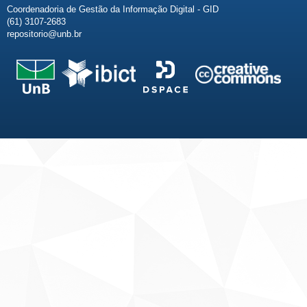
Coordenadoria de Gestão da Informação Digital - GID
(61) 3107-2683
repositorio@unb.br
Fale conosco
Sobre