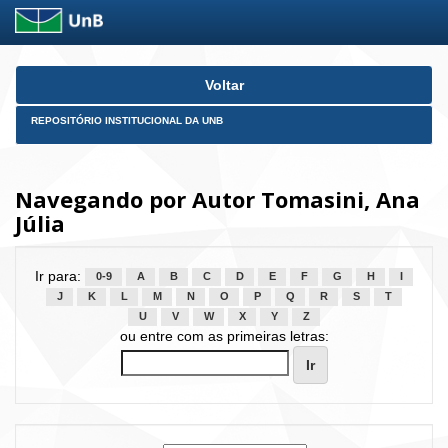
Skip
Voltar
navigation
REPOSITÓRIO INSTITUCIONAL DA UNB
Navegando por Autor Tomasini, Ana
Júlia
Ir para:
0-9
A
B
C
D
E
F
G
H
I
J
K
L
M
N
O
P
Q
R
S
T
U
V
W
X
Y
Z
ou entre com as primeiras letras: