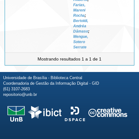
Farias,
Mareni
Rocha
;
Bertoldi,
Andréa
Dâmaso
;
Mengue,
Sotero
Serrate
Mostrando resultados 1 a 1 de 1
Universidade de Brasília - Biblioteca Central
Coordenadoria de Gestão da Informação Digital - GID
(61) 3107-2683
repositorio@unb.br