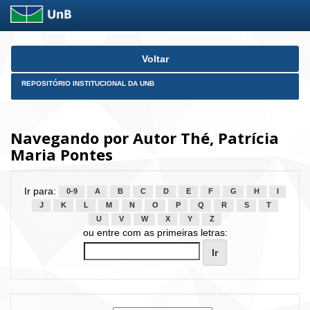
Skip
Voltar
navigation
REPOSITÓRIO INSTITUCIONAL DA UNB
Navegando por Autor Thé, Patrícia
Maria Pontes
Ir para:
0-9
A
B
C
D
E
F
G
H
I
J
K
L
M
N
O
P
Q
R
S
T
U
V
W
X
Y
Z
ou entre com as primeiras letras: