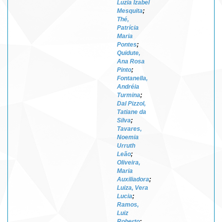
Luzia Izabel
Mesquita
;
Thé,
Patrícia
Maria
Pontes
;
Quidute,
Ana Rosa
Pinto
;
Fontanella,
Andréia
Turmina
;
Dal Pizzol,
Tatiane da
Silva
;
Tavares,
Noemia
Urruth
Leão
;
Oliveira,
Maria
Auxiliadora
;
Luiza, Vera
Lucia
;
Ramos,
Luiz
Roberto
;