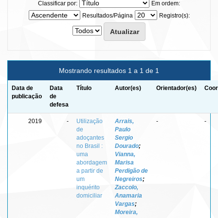
Classificar por:
Em ordem:
Resultados/Página
Registro(s):
Mostrando resultados 1 a 1 de 1
Data de
Data
Título
Autor(es)
Orientador(es)
Coor
publicação
de
defesa
2019
-
Utilização
Arrais,
-
-
de
Paulo
adoçantes
Sergio
no Brasil :
Dourado
;
uma
Vianna,
abordagem
Marisa
a partir de
Perdigão de
um
Negreiros
;
inquérito
Zaccolo,
domiciliar
Anamaria
Vargas
;
Moreira,