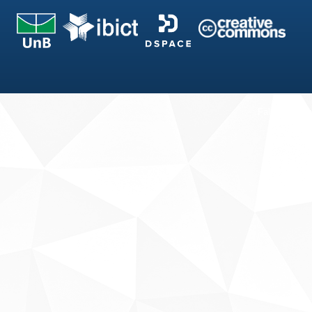
Fale conosco
Sobre