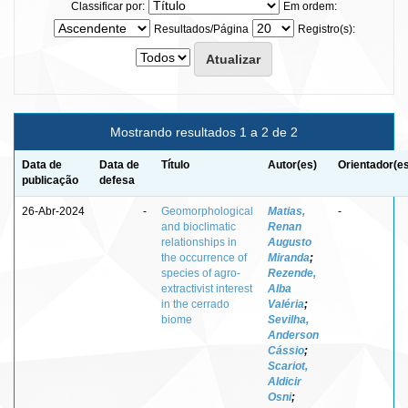
Classificar por:
Em ordem:
Resultados/Página
Registro(s):
Mostrando resultados 1 a 2 de 2
Data de
Data de
Título
Autor(es)
Orientador(e
publicação
defesa
26-Abr-2024
-
Geomorphological
Matias,
-
and bioclimatic
Renan
relationships in
Augusto
the occurrence of
Miranda
;
species of agro-
Rezende,
extractivist interest
Alba
in the cerrado
Valéria
;
biome
Sevilha,
Anderson
Cássio
;
Scariot,
Aldicir
Osni
;