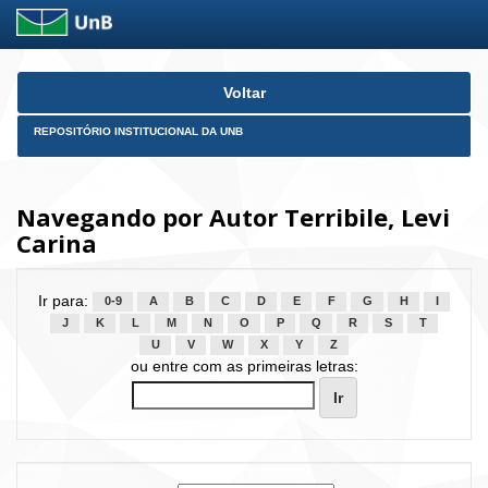
Skip
Voltar
navigation
REPOSITÓRIO INSTITUCIONAL DA UNB
Navegando por Autor Terribile, Levi
Carina
Ir para:
0-9
A
B
C
D
E
F
G
H
I
J
K
L
M
N
O
P
Q
R
S
T
U
V
W
X
Y
Z
ou entre com as primeiras letras: