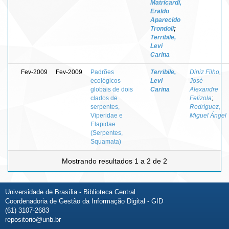
Matricardi,
Eraldo
Aparecido
Trondoli
;
Terribile,
Levi
Carina
Fev-2009
Fev-2009
Padrões
Terribile,
Diniz Filho,
ecológicos
Levi
José
globais de dois
Carina
Alexandre
clados de
Felizola
;
serpentes,
Rodríguez,
Viperidae e
Miguel Ángel
Elapidae
(Serpentes,
Squamata)
Mostrando resultados 1 a 2 de 2
Universidade de Brasília - Biblioteca Central
Coordenadoria de Gestão da Informação Digital - GID
(61) 3107-2683
repositorio@unb.br