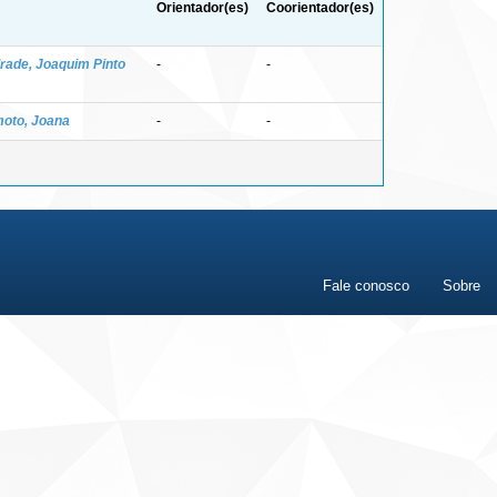
Orientador(es)
Coorientador(es)
rade, Joaquim Pinto
-
-
oto, Joana
-
-
Fale conosco
Sobre