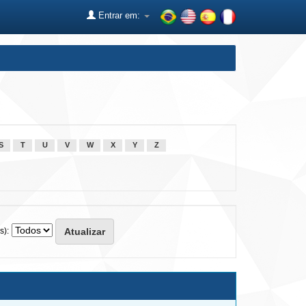
Entrar em:
S
T
U
V
W
X
Y
Z
s):