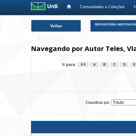
Comunidades e Coleções
Skip
REPOSITÓRIO INSTITUCIO
Voltar
navigation
Navegando por Autor Teles, Vl
Ir para:
0-9
A
B
C
D
E
Classificar por: