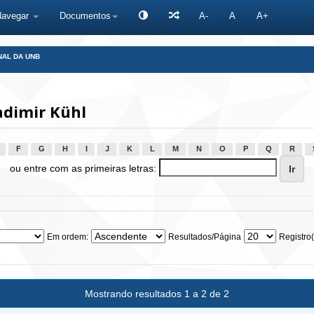
Navegar
Documentos
A-
A
A+
NAL DA UNB
adimir Kühl
F
G
H
I
J
K
L
M
N
O
P
Q
R
ou entre com as primeiras letras:
Em ordem:
Resultados/Página
Registro(
Mostrando resultados 1 a 2 de 2