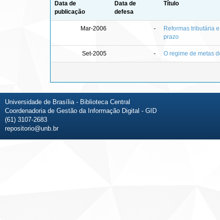
Data de
Data de
Título
publicação
defesa
Mar-2006
-
Reformas tributária e
prazo
Set-2005
-
O regime de metas de 
Universidade de Brasília - Biblioteca Central
Coordenadoria de Gestão da Informação Digital - GID
(61) 3107-2683
repositorio@unb.br