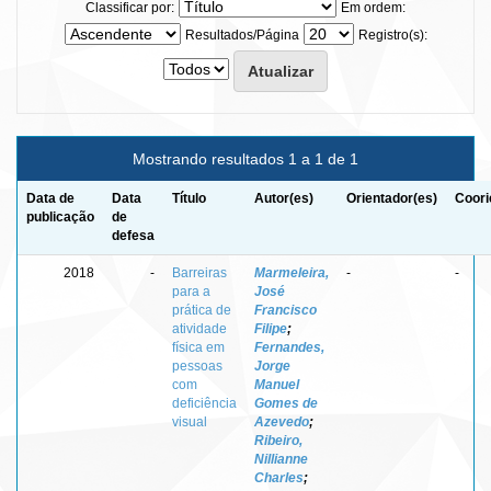
Classificar por:
Em ordem:
Resultados/Página
Registro(s):
Mostrando resultados 1 a 1 de 1
Data de
Data
Título
Autor(es)
Orientador(es)
Coori
publicação
de
defesa
2018
-
Barreiras
Marmeleira,
-
-
para a
José
prática de
Francisco
atividade
Filipe
;
física em
Fernandes,
pessoas
Jorge
com
Manuel
deficiência
Gomes de
visual
Azevedo
;
Ribeiro,
Nillianne
Charles
;