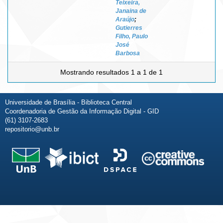
Teixeira,
Janaina de
Araújo
;
Gutierres
Filho, Paulo
José
Barbosa
Mostrando resultados 1 a 1 de 1
Universidade de Brasília - Biblioteca Central
Coordenadoria de Gestão da Informação Digital - GID
(61) 3107-2683
repositorio@unb.br
Fale conosco