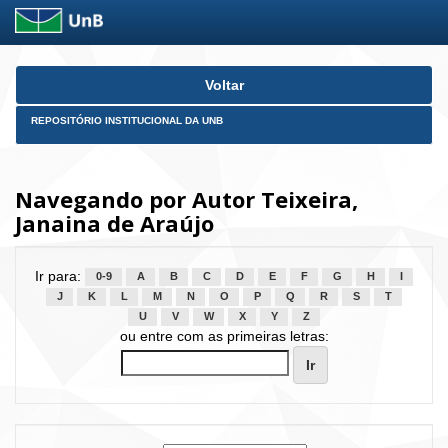
Skip
Voltar
navigation
REPOSITÓRIO INSTITUCIONAL DA UNB
Navegando por Autor Teixeira,
Janaina de Araújo
Ir para:
0-9
A
B
C
D
E
F
G
H
I
J
K
L
M
N
O
P
Q
R
S
T
U
V
W
X
Y
Z
ou entre com as primeiras letras: