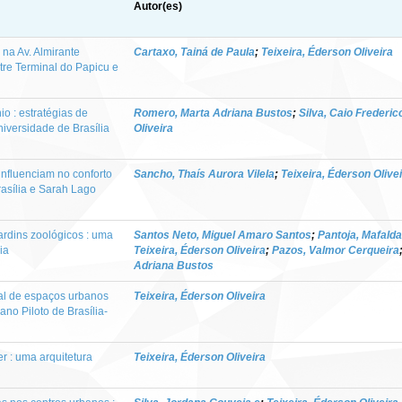
Autor(es)
na Av. Almirante
Cartaxo, Tainá de Paula
;
Teixeira, Éderson Oliveira
tre Terminal do Papicu e
o : estratégias de
Romero, Marta Adriana Bustos
;
Silva, Caio Frederic
iversidade de Brasília
Oliveira
influenciam no conforto
Sancho, Thaís Aurora Vilela
;
Teixeira, Éderson Olive
rasília e Sarah Lago
ardins zoológicos : uma
Santos Neto, Miguel Amaro Santos
;
Pantoja, Mafalda
ia
Teixeira, Éderson Oliveira
;
Pazos, Valmor Cerqueira
Adriana Bustos
al de espaços urbanos
Teixeira, Éderson Oliveira
ano Piloto de Brasília-
r : uma arquitetura
Teixeira, Éderson Oliveira