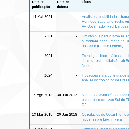
Data de
Data de
Título
publicação
defesa
14-Mai-2021
-
Análise da mobilidade urbana 
Henrique Sabóia no trecho en
Av. Governador Raul Barbosa
2011
-
Um campus para o novo milêni
sustentabilidade urbana na Un
do Gama (Distrito Federal)
2021
-
Estratégias bioclimáticas que 
térmico : os hospitais Sarah B
Norte
2024
-
Inovações em arquitetura de j
análise do zoológico de Brasíl
5-Ago-2013
30-Jan-2013
Método de avaliação ambient
estudo de caso : Asa Sul do Pl
DF
13-Mar-2019
20-Jun-2018
Os palácios de Oscar Niemeye
modernista e bioclimática