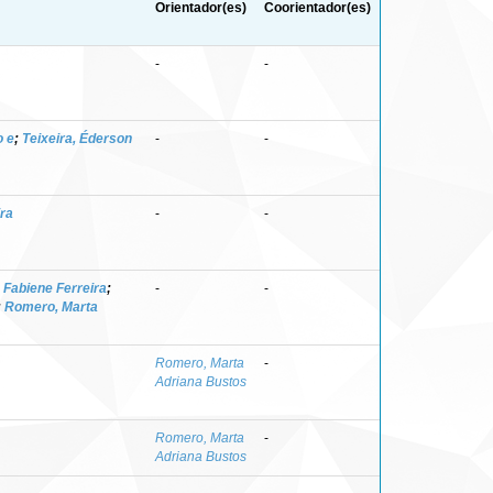
Orientador(es)
Coorientador(es)
-
-
o e
;
Teixeira, Éderson
-
-
ira
-
-
 Fabiene Ferreira
;
-
-
;
Romero, Marta
Romero, Marta
-
Adriana Bustos
Romero, Marta
-
Adriana Bustos