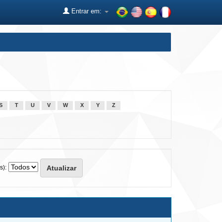
Entrar em:
S
T
U
V
W
X
Y
Z
s):