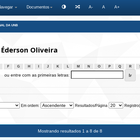
Navegar
Documentos
A-
A
A+
NAL DA UNB
 Éderson Oliveira
F
G
H
I
J
K
L
M
N
O
P
Q
R
ou entre com as primeiras letras:
Em ordem:
Resultados/Página
Registro(
Mostrando resultados 1 a 8 de 8