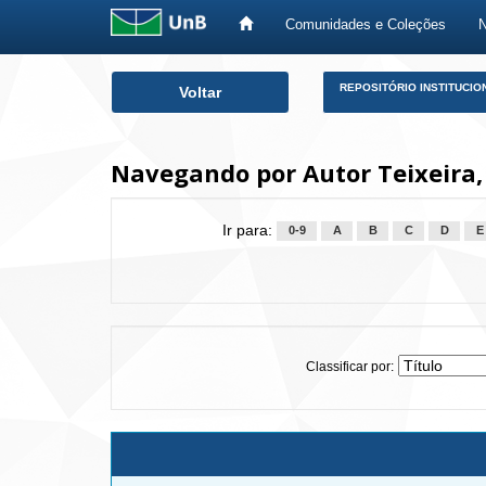
Comunidades e Coleções
Skip
REPOSITÓRIO INSTITUCIO
Voltar
navigation
Navegando por Autor Teixeira,
Ir para:
0-9
A
B
C
D
E
Classificar por: