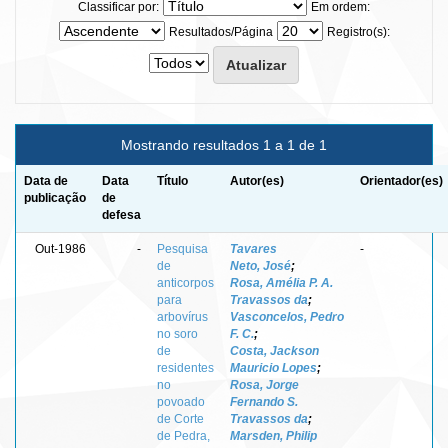
Classificar por:
Em ordem:
Resultados/Página
Registro(s):
Mostrando resultados 1 a 1 de 1
Data de
Data
Título
Autor(es)
Orientador(es)
publicação
de
defesa
Out-1986
-
Pesquisa
Tavares
-
de
Neto, José
;
anticorpos
Rosa, Amélia P. A.
para
Travassos da
;
arbovírus
Vasconcelos, Pedro
no soro
F. C.
;
de
Costa, Jackson
residentes
Mauricio Lopes
;
no
Rosa, Jorge
povoado
Fernando S.
de Corte
Travassos da
;
de Pedra,
Marsden, Philip