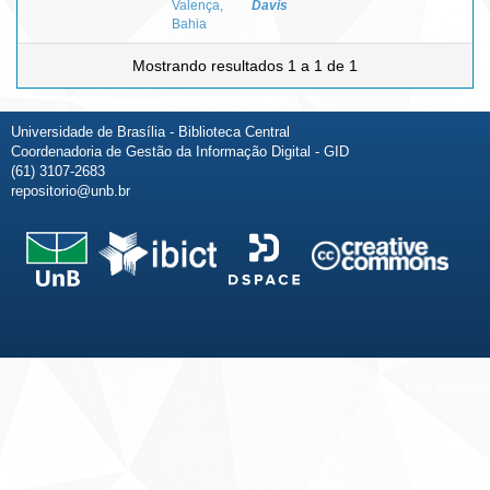
Valença,
Davis
Bahia
Mostrando resultados 1 a 1 de 1
Universidade de Brasília - Biblioteca Central
Coordenadoria de Gestão da Informação Digital - GID
(61) 3107-2683
repositorio@unb.br
Fale conosco
Sobre