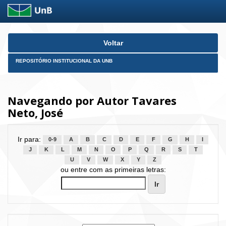
Skip
Voltar
navigation
REPOSITÓRIO INSTITUCIONAL DA UNB
Navegando por Autor Tavares
Neto, José
Ir para:
0-9
A
B
C
D
E
F
G
H
I
J
K
L
M
N
O
P
Q
R
S
T
U
V
W
X
Y
Z
ou entre com as primeiras letras: