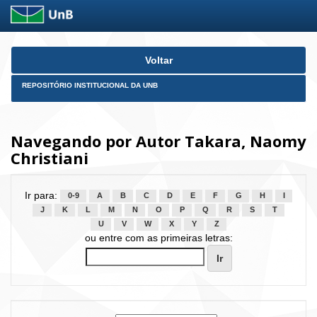
Skip
Voltar
navigation
REPOSITÓRIO INSTITUCIONAL DA UNB
Navegando por Autor Takara, Naomy
Christiani
Ir para:
0-9
A
B
C
D
E
F
G
H
I
J
K
L
M
N
O
P
Q
R
S
T
U
V
W
X
Y
Z
ou entre com as primeiras letras: