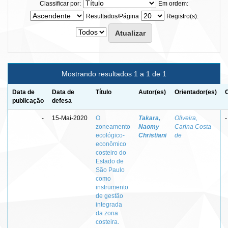
Classificar por:
Em ordem:
Resultados/Página
Registro(s):
Mostrando resultados 1 a 1 de 1
Data de
Data de
Título
Autor(es)
Orientador(es)
publicação
defesa
-
15-Mai-2020
O
Takara,
Oliveira,
-
zoneamento
Naomy
Carina Costa
ecológico-
Christiani
de
econômico
costeiro do
Estado de
São Paulo
como
instrumento
de gestão
integrada
da zona
costeira.